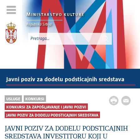
M
INISTARSTVO KULTURE
Republika Srbija
Javni poziv za dodelu podsticajnih sredstava
USLUGE
KONKURSI
KONKURSI ZA ZAPOŠLJAVANJE I JAVNI POZIVI
JAVNI POZIV ZA DODELU PODSTICAJNIH SREDSTAVA
JAVNI POZIV ZA DODELU PODSTICAJNIH
SREDSTAVA INVESTITORU KOJI U