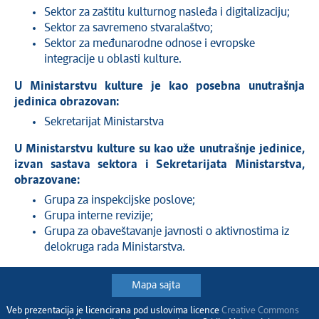
Sektor za zaštitu kulturnog nasleđa i digitalizaciju;
Sektor za savremeno stvaralaštvo;
Sektor za međunarodne odnose i evropske
integracije u oblasti kulture.
U Ministarstvu kulture je kao posebna unutrašnja
jedinica obrazovan:
Sekretarijat Ministarstva
U Ministarstvu kulture su kao uže unutrašnje jedinice,
izvan sastava sektora i Sekretarijata Ministarstva,
obrazovane:
Grupa za inspekcijske poslove;
Grupa interne revizije;
Grupa za obaveštavanje javnosti o aktivnostima iz
delokruga rada Ministarstva.
Mapa sajta
Veb prezentacija je licencirana pod uslovima licence
Creative Commons