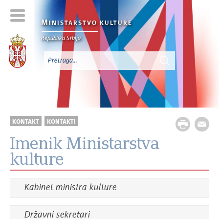
M
INISTARSTVO KULTURE
Republika Srbija
KONTAKT
KONTAKTI
Imenik Ministarstva
kulture
Kabinet ministra kulture
Državni sekretari