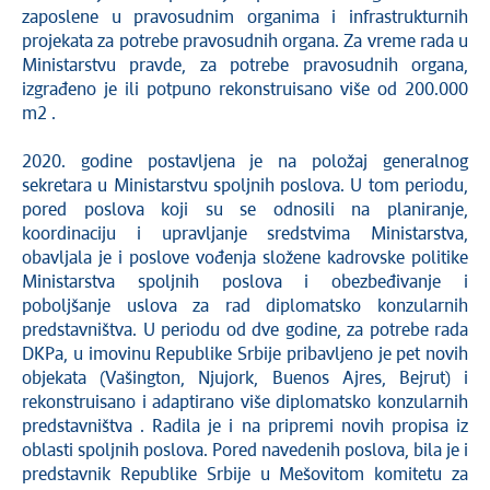
zaposlene u pravosudnim organima i infrastrukturnih
projekata za potrebe pravosudnih organa. Za vreme rada u
Ministarstvu pravde, za potrebe pravosudnih organa,
izgrađeno je ili potpuno rekonstruisano više od 200.000
m2 .
2020. godine postavljena je na položaj generalnog
sekretara u Ministarstvu spoljnih poslova. U tom periodu,
pored poslova koji su se odnosili na planiranje,
koordinaciju i upravljanje sredstvima Ministarstva,
obavljala je i poslove vođenja složene kadrovske politike
Ministarstva spoljnih poslova i obezbeđivanje i
poboljšanje uslova za rad diplomatsko konzularnih
predstavništva. U periodu od dve godine, za potrebe rada
DKPa, u imovinu Republike Srbije pribavljeno je pet novih
objekata (Vašington, Njujork, Buenos Ajres, Bejrut) i
rekonstruisano i adaptirano više diplomatsko konzularnih
predstavništva . Radila je i na pripremi novih propisa iz
oblasti spoljnih poslova. Pored navedenih poslova, bila je i
predstavnik Republike Srbije u Mešovitom komitetu za