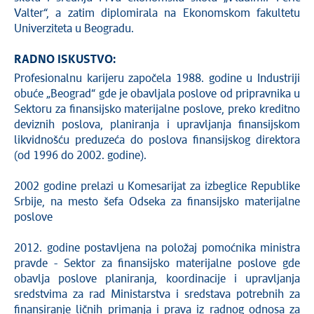
Valter“, a zatim diplomirala na Ekonomskom fakultetu
Univerziteta u Beogradu.
RADNO ISKUSTVO:
Profesionalnu karijeru započela 1988. godine u Industriji
obuće „Beograd“ gde je obavljala poslove od pripravnika u
Sektoru za finansijsko materijalne poslove, preko kreditno
deviznih poslova, planiranja i upravljanja finansijskom
likvidnošću preduzeća do poslova finansijskog direktora
(od 1996 do 2002. godine).
2002 godine prelazi u Komesarijat za izbeglice Republike
Srbije, na mesto šefa Odseka za finansijsko materijalne
poslove
2012. godine postavljena na položaj pomoćnika ministra
pravde - Sektor za finansijsko materijalne poslove gde
obavlja poslove planiranja, koordinacije i upravljanja
sredstvima za rad Ministarstva i sredstava potrebnih za
finansiranje ličnih primanja i prava iz radnog odnosa za