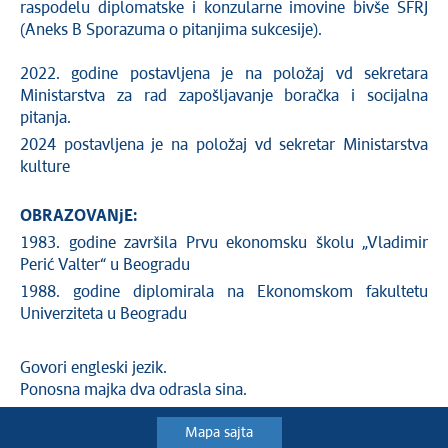
raspodelu diplomatske i konzularne imovine bivše SFRJ
(Aneks B Sporazuma o pitanjima sukcesije).
2022. godine postavljena je na položaj vd sekretara
Ministarstva za rad zapošljavanje boračka i socijalna
pitanja.
2024 postavljena je na položaj vd sekretar Ministarstva
kulture
OBRAZOVANjE:
1983. godine završila Prvu ekonomsku školu „Vladimir
Perić Valter“ u Beogradu
1988. godine diplomirala na Ekonomskom fakultetu
Univerziteta u Beogradu
Govori engleski jezik.
Ponosna majka dva odrasla sina.
Mapa sajta