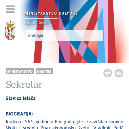
M
INISTARSTVO KULTURE
Republika Srbija
MINISTARSTVO
NAŠ TIM
Sekretar
Slavica Jelača
BIOGRAFIJA:
Rođena 1964. godine u Beogradu gde je završila osnovnu
školu i srednju Prvu ekonomsku školu „Vladimir Perić