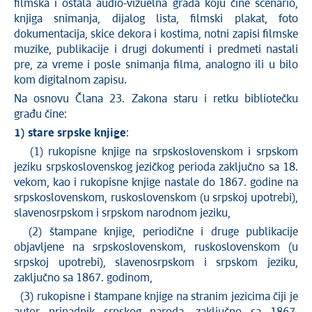
filmska i ostala audio-vizuelna građa koju čine scenario,
knjiga snimanja, dijalog lista, filmski plakat, foto
dokumentacija, skice dekora i kostima, notni zapisi filmske
muzike, publikacije i drugi dokumenti i predmeti nastali
pre, za vreme i posle snimanja filma, analogno ili u bilo
kom digitalnom zapisu.
Na osnovu Člana 23. Zakona staru i retku bibliotečku
građu čine:
1) stare srpske knjige
:
(1) rukopisne knjige na srpskoslovenskom i srpskom
jeziku srpskoslovenskog jezičkog perioda zaključno sa 18.
vekom, kao i rukopisne knjige nastale do 1867. godine na
srpskoslovenskom, ruskoslovenskom (u srpskoj upotrebi),
slavenosrpskom i srpskom narodnom jeziku,
(2) štampane knjige, periodične i druge publikacije
objavljene na srpskoslovenskom, ruskoslovenskom (u
srpskoj upotrebi), slavenosrpskom i srpskom jeziku,
zaključno sa 1867. godinom,
(3) rukopisne i štampane knjige na stranim jezicima čiji je