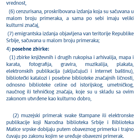
vrednost,
(6) cenzurisana, proskribovana izdanja koja su sačuvana u
malom broju primeraka, a sama po sebi imaju veliki
kulturni značaj,
(7) emigrantska izdanja objavljena van teritorije Republike
Srbije, sačuvana u malom broju primeraka;
4)
posebne zbirke:
(1) zbirke književnih i drugih rukopisa i arhivalija, mapa i
karata, fotografija, gravira, muzikalija, plakata,
elektronskih publikacija (uključujući i internet baštinu),
bibliotečki katalozi i posebne biblioteke značajnih ličnosti,
odnosno biblioteke celine od istorijskog, umetničkog,
naučnog ili tehničkog značaja, koje su u skladu sa ovim
zakonom utvrđene kao kulturno dobro,
(2) muzejski primerak svake štampane ili elektronske
publikacije koji Narodna biblioteka Srbije i Biblioteka
Matice srpske dobijaju putem obaveznog primerka i trajno
čuvaju po zakonu kojim se uređuje obavezni primerak.