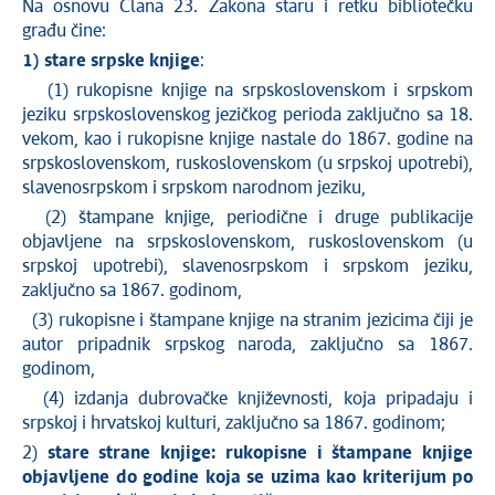
Na osnovu Člana 23. Zakona staru i retku bibliotečku
građu čine:
1) stare srpske knjige
:
(1) rukopisne knjige na srpskoslovenskom i srpskom
jeziku srpskoslovenskog jezičkog perioda zaključno sa 18.
vekom, kao i rukopisne knjige nastale do 1867. godine na
srpskoslovenskom, ruskoslovenskom (u srpskoj upotrebi),
slavenosrpskom i srpskom narodnom jeziku,
(2) štampane knjige, periodične i druge publikacije
objavljene na srpskoslovenskom, ruskoslovenskom (u
srpskoj upotrebi), slavenosrpskom i srpskom jeziku,
zaključno sa 1867. godinom,
(3) rukopisne i štampane knjige na stranim jezicima čiji je
autor pripadnik srpskog naroda, zaključno sa 1867.
godinom,
(4) izdanja dubrovačke književnosti, koja pripadaju i
srpskoj i hrvatskoj kulturi, zaključno sa 1867. godinom;
2)
stare strane knjige: rukopisne i štampane knjige
objavljene do godine koja se uzima kao kriterijum po