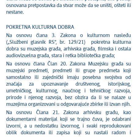
osnovana pretpostavka da stvar može da se uništi, ošteti ili
nestane.
POKRETNA KULTURNA DOBRA
Na osnovu člana 3. Zakona o kulturnom nasleđu
(„Službeni glasnik RS“, br. 129/21) pokretna kulturna
dobra su muzejska građa, arhivska građa, filmska i ostala
audiovizuelna građa, stara i retka bibliotečka građa;
Na osnovu člana Član 20. Zakona Muzejsku građa su
muzejski predmeti, predmeti ili grupe predmeta koji
samostalno ili zajednički imaju posebna svojstva od
značaja za upoznavanje društvenog, istorijskog,
umetničkog, kulturnog, naučnog i tehničkog razvoja,
prirode i njenog razvoja, bez obzira da li se nalaze u
muzejima organizovani u odgovarajuće zbirke ili izvan njih.
Na osnovu Člana 21. Zakona arhivsku građu, kao
dokumentarni materijal koji se trajno čuva, je odabrani
izvorni, a u nedostatku izvornog, i svaki reprodukovani
oblik dokumenta ili zapisa koji su nastali radom i