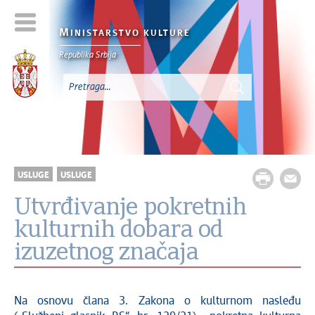
M
INISTARSTVO KULTURE
Republika Srbija
USLUGE
USLUGE
Utvrđivanje pokretnih
kulturnih dobara od
izuzetnog značaja
Na osnovu člana 3. Zakona o kulturnom nasleđu