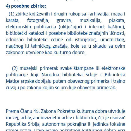
4)
posebne zbirke:
(1) zbirke književnih i drugih rukopisa i arhivalija, mapa i
karata, fotografija, gravira, muzikalija, plakata,
elektronskih publikacija (uključujući i internet baštinu),
bibliotečki katalozi i posebne biblioteke značajnih ličnosti,
odnosno biblioteke celine od istorijskog, umetničkog,
naučnog ili tehničkog značaja, koje su u skladu sa ovim
zakonom utvrđene kao kulturno dobro,
(2) muzejski primerak svake štampane ili elektronske
publikacije koji Narodna biblioteka Srbije i Biblioteka
Matice srpske dobijaju putem obaveznog primerka i trajno
čuvaju po zakonu kojim se uređuje obavezni primerak.
Prema Članu 45. Zakona Pokretna kulturna dobra utvrđuje
muzej, arhiv, audiovizuelni arhiv i biblioteka, čiji je osnivač
Republika Srbija, autonomna pokrajina ili jedinica lokalne
samouprave. Utvrđivanje pokretnog kulturnog dobra vrši