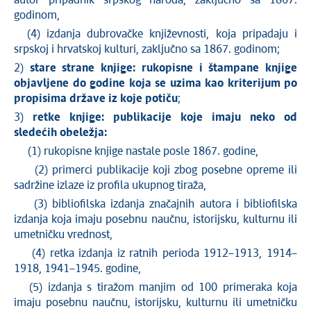
autor pripadnik srpskog naroda, zaključno sa 1867.
godinom,
(4) izdanja dubrovačke književnosti, koja pripadaju i
srpskoj i hrvatskoj kulturi, zaključno sa 1867. godinom;
2)
stare strane knjige: rukopisne i štampane knjige
objavljene do godine koja se uzima kao kriterijum po
propisima države iz koje potiču
;
3)
retke knjige: publikacije koje imaju neko od
sledećih obeležja:
(1) rukopisne knjige nastale posle 1867. godine,
(2) primerci publikacije koji zbog posebne opreme ili
sadržine izlaze iz profila ukupnog tiraža,
(3) bibliofilska izdanja značajnih autora i bibliofilska
izdanja koja imaju posebnu naučnu, istorijsku, kulturnu ili
umetničku vrednost,
(4) retka izdanja iz ratnih perioda 1912–1913, 1914–
1918, 1941–1945. godine,
(5) izdanja s tiražom manjim od 100 primeraka koja
imaju posebnu naučnu, istorijsku, kulturnu ili umetničku