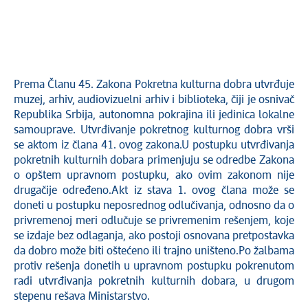
Prema Članu 45. Zakona Pokretna kulturna dobra utvrđuje
muzej, arhiv, audiovizuelni arhiv i biblioteka, čiji je osnivač
Republika Srbija, autonomna pokrajina ili jedinica lokalne
samouprave. Utvrđivanje pokretnog kulturnog dobra vrši
se aktom iz člana 41. ovog zakona.U postupku utvrđivanja
pokretnih kulturnih dobara primenjuju se odredbe Zakona
o opštem upravnom postupku, ako ovim zakonom nije
drugačije određeno.Akt iz stava 1. ovog člana može se
doneti u postupku neposrednog odlučivanja, odnosno da o
privremenoj meri odlučuje se privremenim rešenjem, koje
se izdaje bez odlaganja, ako postoji osnovana pretpostavka
da dobro može biti oštećeno ili trajno uništeno.Po žalbama
protiv rešenja donetih u upravnom postupku pokrenutom
radi utvrđivanja pokretnih kulturnih dobara, u drugom
stepenu rešava Ministarstvo.