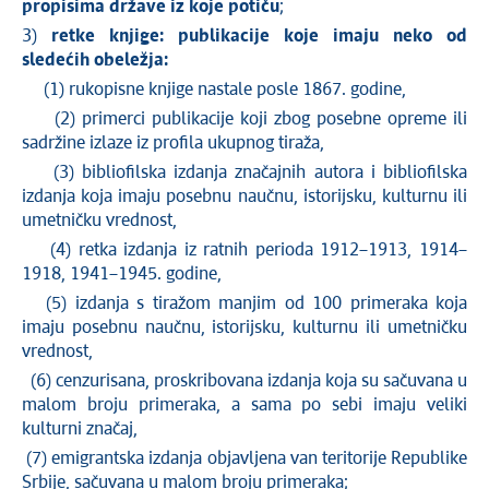
propisima države iz koje potiču
;
3)
retke knjige: publikacije koje imaju neko od
sledećih obeležja:
(1) rukopisne knjige nastale posle 1867. godine,
(2) primerci publikacije koji zbog posebne opreme ili
sadržine izlaze iz profila ukupnog tiraža,
(3) bibliofilska izdanja značajnih autora i bibliofilska
izdanja koja imaju posebnu naučnu, istorijsku, kulturnu ili
umetničku vrednost,
(4) retka izdanja iz ratnih perioda 1912–1913, 1914–
1918, 1941–1945. godine,
(5) izdanja s tiražom manjim od 100 primeraka koja
imaju posebnu naučnu, istorijsku, kulturnu ili umetničku
vrednost,
(6) cenzurisana, proskribovana izdanja koja su sačuvana u
malom broju primeraka, a sama po sebi imaju veliki
kulturni značaj,
(7) emigrantska izdanja objavljena van teritorije Republike
Srbije, sačuvana u malom broju primeraka;