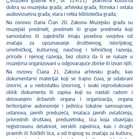
(„Službeni glasnik RS“, br. 129/21) pokretna kulturna
dobra su muzejska građa, arhivska građa, filmska i ostala
audiovizuelna građa, stara i retka bibliotečka građa;
Na osnovu člana Član 20. Zakona Muzejsku građa su
muzejski predmeti, predmeti ili grupe predmeta koji
samostalno ili zajednički imaju posebna svojstva od
značaja za upoznavanje društvenog, istorijskog,
umetničkog, kulturnog, naučnog i tehničkog razvoja,
prirode i njenog razvoja, bez obzira da li se nalaze u
muzejima organizovani u odgovarajuće zbirke ili izvan njih.
Na osnovu Člana 21. Zakona arhivsku građu, kao
dokumentarni materijal koji se trajno čuva, je odabrani
izvorni, a u nedostatku izvornog, i svaki reprodukovani
oblik dokumenta ili zapisa koji su nastali radom i
delovanjem državnih organa i organizacija, organa
teritorijalne autonomije i jedinica lokalne samouprave,
ustanova, javnih preduzeća, imalaca javnih ovlašćenja,
privrednih društava, preduzetnika, lica koja obavljaju
registrovanu delatnost, verskih zajednica, kao i drugih
pravnih ili fizičkih lica, a od trajnog su značaja za kulturu,