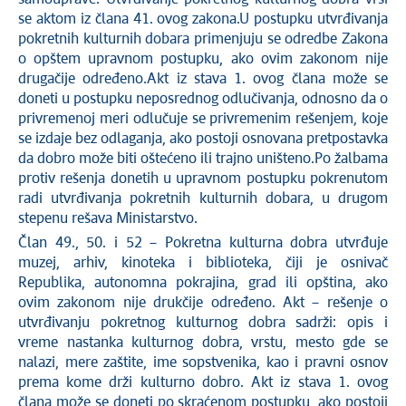
se aktom iz člana 41. ovog zakona.U postupku utvrđivanja
pokretnih kulturnih dobara primenjuju se odredbe Zakona
o opštem upravnom postupku, ako ovim zakonom nije
drugačije određeno.Akt iz stava 1. ovog člana može se
doneti u postupku neposrednog odlučivanja, odnosno da o
privremenoj meri odlučuje se privremenim rešenjem, koje
se izdaje bez odlaganja, ako postoji osnovana pretpostavka
da dobro može biti oštećeno ili trajno uništeno.Po žalbama
protiv rešenja donetih u upravnom postupku pokrenutom
radi utvrđivanja pokretnih kulturnih dobara, u drugom
stepenu rešava Ministarstvo.
Član 49., 50. i 52 – Pokretna kulturna dobra utvrđuje
muzej, arhiv, kinoteka i biblioteka, čiji je osnivač
Republika, autonomna pokrajina, grad ili opština, ako
ovim zakonom nije drukčije određeno. Akt – rešenje o
utvrđivanju pokretnog kulturnog dobra sadrži: opis i
vreme nastanka kulturnog dobra, vrstu, mesto gde se
nalazi, mere zaštite, ime sopstvenika, kao i pravni osnov
prema kome drži kulturno dobro. Akt iz stava 1. ovog
člana može se doneti po skraćenom postupku, ako postoji