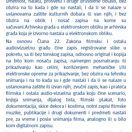
umetnost, nauku, prosvetu i druge društvene oblasti, bez
obzira na to kada i gde su nastali, i da li se nalaze u
ustanovama zaštite kulturnih dobara ili van njih, i bez
obzira na oblik i nosač zapisa na kome su
sačuvani.Arhivska građa u elektronskom obliku je arhivska
građa koja je izvorno nastala u elektronskom obliku.
Na osnovu Člana 22. Zakona filmsku i ostalu
audiovizuelnu građu čine zapis registrovane slike u
pokretu, sa ili bez tonskog zapisa, odnosno original i kopija
na bilo kom nosaču zapisa, namenjen posmatranju ili
prikazivanju kao celini, korišćenjem mehaničke i/ili
elektronske opreme za prikazivanje, bez obzira na tehniku
snimanja i na to kada su i gde nastali i da li se nalaze u
ustanovama zaštite ili izvan njih, zvučni zapis, kao i prateća
filmska i ostala audio-vizuelna građa koju čine scenario,
knjiga snimanja, dijalog lista, filmski plakat, foto
dokumentacija, skice dekora i kostima, notni zapisi filmske
muzike, publikacije i drugi dokumenti i predmeti nastali
pre, za vreme i posle snimanja filma, analogno ili u bilo
kom digitalnom zapisu.