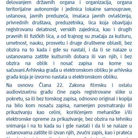
delovanjem državnih organa i organizacija, organa
teritorijalne autonomije i jedinica lokalne samouprave,
ustanova, javnih preduzeća, imalaca javnih ovlašćenja,
privrednih društava, preduzetnika, lica koja obavljaju
registrovanu delatnost, verskih zajednica, kao i drugih
pravnih ili fizičkih lica, a od trajnog su značaja za kulturu,
umetnost, nauku, prosvetu i druge društvene oblasti, bez
obzira na to kada i gde su nastali, i da li se nalaze u
ustanovama zaštite kulturnih dobara ili van njih, i bez
obzira na oblik i nosač zapisa na kome su
sačuvani.Arhivska građa u elektronskom obliku je arhivska
građa koja je izvorno nastala u elektronskom obliku.
Na osnovu Člana 22. Zakona filmsku i ostalu
audiovizuelnu građu čine zapis registrovane slike u
pokretu, sa ili bez tonskog zapisa, odnosno original i kopija
na bilo kom nosaču zapisa, namenjen posmatranju ili
prikazivanju kao celini, korišćenjem mehaničke i/ili
elektronske opreme za prikazivanje, bez obzira na tehniku
snimanja i na to kada su i gde nastali i da li se nalaze u
ustanovama zaštite ili izvan njih, zvučni zapis, kao i prateća