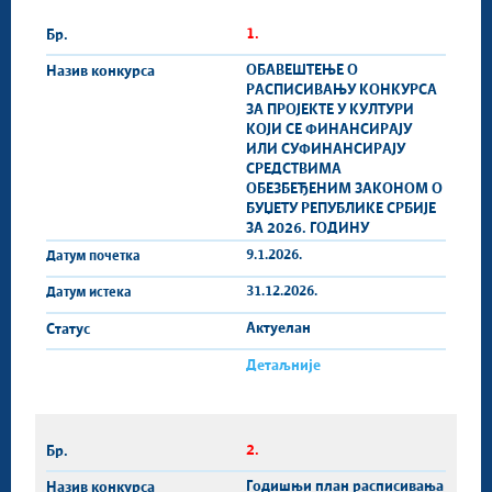
Сектор за дигитализацију културног наслеђа и
1.
савременог стваралаштва
ОБАВЕШТЕЊЕ О
РАСПИСИВАЊУ КОНКУРСА
ЗА ПРОЈЕКТЕ У КУЛТУРИ
КОЈИ СЕ ФИНАНСИРАЈУ
ИЛИ СУФИНАНСИРАЈУ
СРЕДСТВИМА
ОБЕЗБЕЂЕНИМ ЗАКОНОМ О
БУЏЕТУ РЕПУБЛИКЕ СРБИЈЕ
ЗА 2026. ГОДИНУ
9.1.2026.
31.12.2026.
Актуелан
Детаљније
2.
Годишњи план расписивања