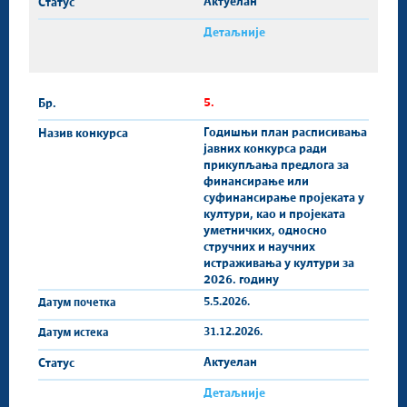
Актуелан
Детаљније
5.
Годишњи план расписивања
јавних конкурса ради
прикупљања предлога за
финансирање или
суфинансирање пројеката у
култури, као и пројеката
уметничких, односно
стручних и научних
истраживања у култури за
2026. годину
5.5.2026.
31.12.2026.
Актуелан
Детаљније