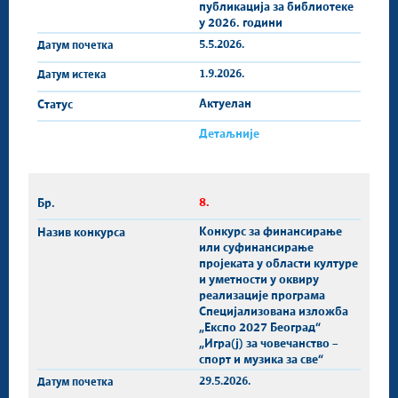
публикација за библиотеке
у 2026. години
5.5.2026.
1.9.2026.
Актуелан
Детаљније
8.
Конкурс за финансирање
или суфинансирање
проjеката у области културе
и уметности у оквиру
реализације програма
Специјализована изложба
„Експо 2027 Београд“
„Игра(ј) за човечанство –
спорт и музика за све“
29.5.2026.