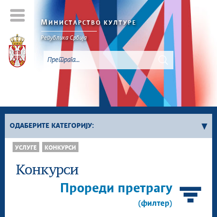
М
ИНИСТАРСТВО КУЛТУРЕ
Републикa Србијa
ОДАБЕРИТЕ КАТЕГОРИЈУ:
УСЛУГЕ
КОНКУРСИ
Сви конкурси
Сектор за културно наслеђе
Конкурси
Сектор за савремено стваралаштво и
Прореди претрагу
креативне индустрије
Сектор за међународне односе и европске
(филтер)
интеграције у области културе