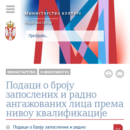
М
ИНИСТАРСТВО КУЛТУРЕ
Републикa Србијa
МИНИСТАРСТВО
O MINISTARSTVU
Подаци о броју
запослених и радно
ангажованих лица према
нивоу квалификације
Подаци о броју запослених и радно