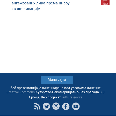
ангажованих лица према нивоу
квалификације
Мапа сајта
Веб презентација jе лиценциранa под условима лиценце
Creative Commons
Ауторство-Некомерцијално-Без прерада 3.0
Србија; Веб пројекат
kultura.gov.rs