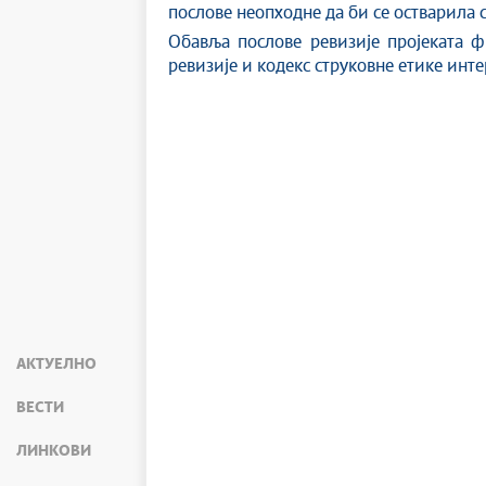
послове неопходне да би се остварила 
Обавља послове ревизије пројеката ф
ревизије и кодекс струковне етике инт
АКТУЕЛНО
ВЕСТИ
ЛИНКОВИ