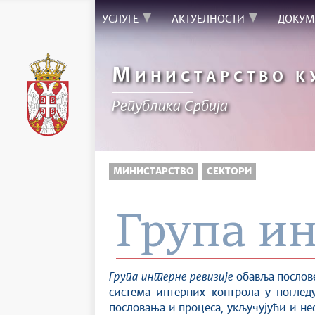
УСЛУГЕ
АКТУЕЛНОСТИ
ДОКУМ
М
ИНИСТАРСТВО К
Републикa Србијa
МИНИСТАРСТВО
СЕКТОРИ
Група ин
Група интерне ревизије
обавља послове
система интерних контрола у погледу
пословања и процеса, укључујући и не