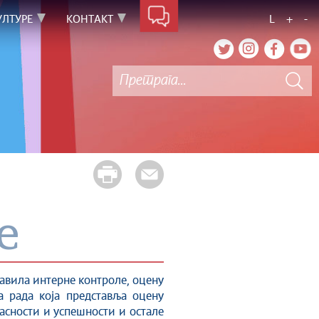
УЛТУРЕ
КОНТАКТ
L
+
-
е
авила интерне контроле, оцену
а рада која представља оцену
асности и успешности и остале