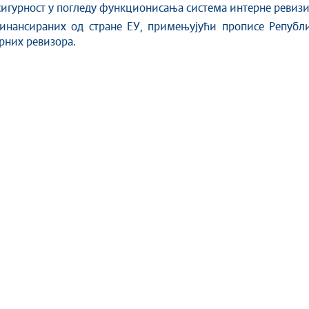
сигурност у погледу функционисања система интерне ревизи
инансираних од стране ЕУ, примењујући прописе Републи
ерних ревизора.