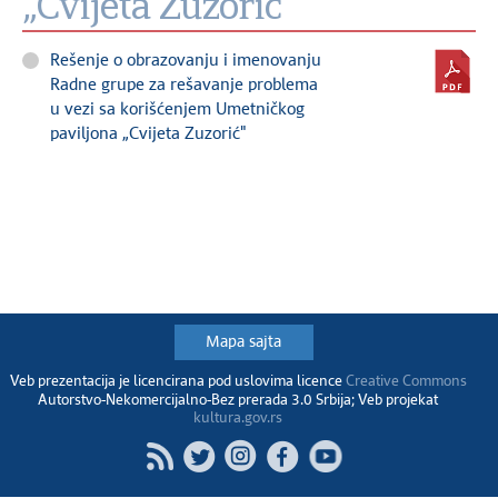
„Cvijeta Zuzorić"
Rešenje o obrazovanju i imenovanju
Radne grupe za rešavanje problema
u vezi sa korišćenjem Umetničkog
paviljona „Cvijeta Zuzorić"
Mapa sajta
Veb prezentacija je licencirana pod uslovima licence
Creative Commons
Autorstvo-Nekomercijalno-Bez prerada 3.0 Srbija; Veb projekat
kultura.gov.rs