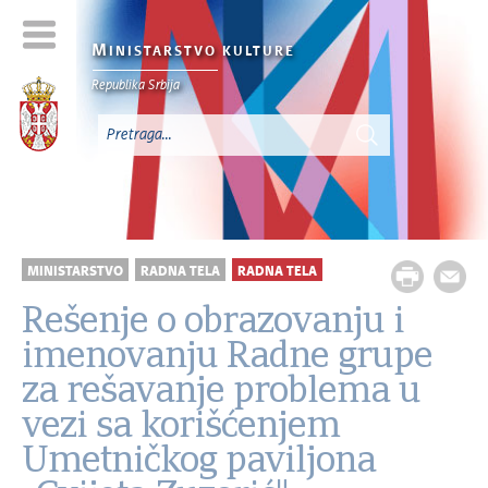
M
INISTARSTVO KULTURE
Republika Srbija
MINISTARSTVO
RADNA TELA
RADNA TELA
Rešenje o obrazovanju i
imenovanju Radne grupe
za rešavanje problema u
vezi sa korišćenjem
Umetničkog paviljona