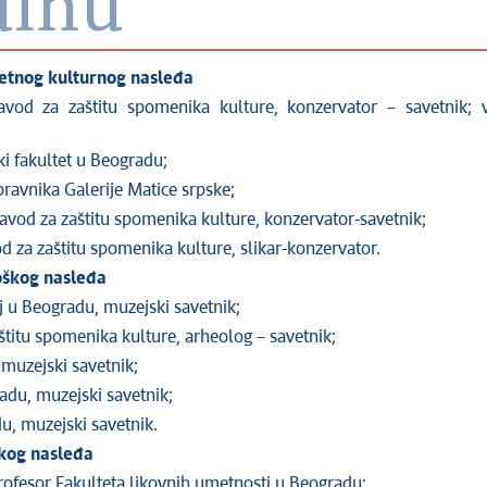
dinu
retnog kulturnog nasleđa
 zavod za zaštitu spomenika kulture, konzervator – savetnik;
ki fakultet u Beogradu;
pravnika Galerije Matice srpske;
zavod za zaštitu spomenika kulture, konzervator-savetnik;
 za zaštitu spomenika kulture, slikar-konzervator.
loškog nasleđa
 u Beogradu, muzejski savetnik;
štitu spomenika kulture, arheolog – savetnik;
 muzejski savetnik;
adu, muzejski savetnik;
u, muzejski savetnik.
skog nasleđa
profesor Fakulteta likovnih umetnosti u Beogradu;