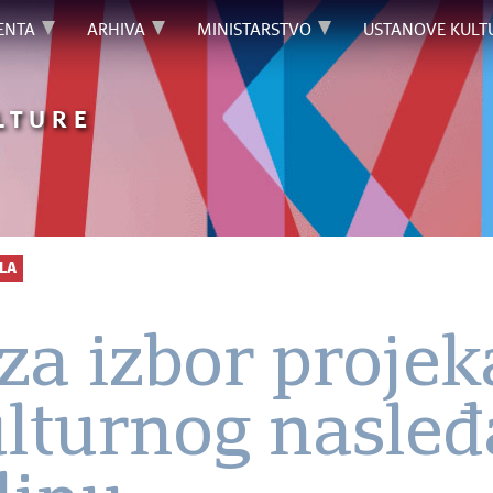
ENTA
ARHIVA
MINISTARSTVO
USTANOVE KULT
LTURE
LA
za izbor projek
ulturnog nasleđ