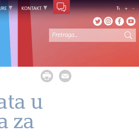
URE
KONTAKT
Ћ
+
-
ata u
a za