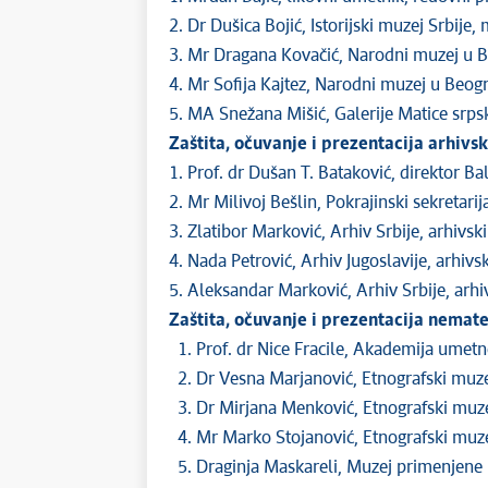
2. Dr Dušica Bojić, Istorijski muzej Srbije,
3. Mr Dragana Kovačić, Narodni muzej u B
4. Mr Sofija Kajtez, Narodni muzej u Beogr
5. MA Snežana Mišić, Galerije Matice srpsk
Zaštita, očuvanje i prezentacija arhivs
1. Prof. dr Dušan T. Bataković, direktor B
2. Mr Milivoj Bešlin, Pokrajinski sekretarij
3. Zlatibor Marković, Arhiv Srbije, arhivski
4. Nada Petrović, Arhiv Jugoslavije, arhivsk
5. Aleksandar Marković, Arhiv Srbije, arhi
Zaštita, očuvanje i prezentacija nemat
1. Prof. dr Nice Fracile, Akademija umet
2. Dr Vesna Marjanović, Etnografski muzej
3. Dr Mirjana Menković, Etnografski muze
4. Mr Marko Stojanović, Etnografski muzej
5. Draginja Maskareli, Muzej primenjene