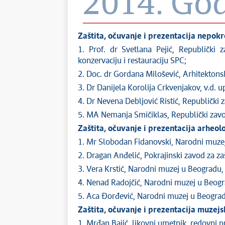
2014. Go
Zaštita, očuvanje i prezentacija nepok
1. Prof. dr Svetlana Pejić, Republički
konzervaciju i restauraciju SPC;
2. Doc. dr Gordana Milošević, Arhitektons
3. Dr Danijela Korolija Crkvenjakov, v.d. u
4. Dr Nevena Debljović Ristić, Republički 
5. MA Nemanja Smičiklas, Republički zavod
Zaštita, očuvanje i prezentacija arheo
1. Mr Slobodan Fidanovski, Narodni muzej
2. Dragan Anđelić, Pokrajinski zavod za za
3. Vera Krstić, Narodni muzej u Beogradu,
4. Nenad Radojčić, Narodni muzej u Beogr
5. Aca Đorđević, Narodni muzej u Beograd
Zaštita, očuvanje i prezentacija muzej
1. Mrđan Bajić, likovni umetnik, redovni 