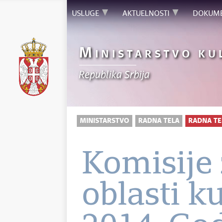
USLUGE
AKTUELNOSTI
DOKUM
M
INISTARSTVO KU
Republika Srbija
MINISTARSTVO
RADNA TELA
RADNA TE
Komisije 
oblasti k