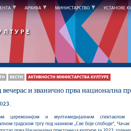
ЕНТА
АРХИВА
МИНИСТАРСТВО
УСТАНОВЕ К
УЛТУРЕ
ТИ
ВЕСТИ
АКТИВНОСТИ МИНИСТАРСТВА КУЛТУРЕ
д вечерас и званично прва национална п
023.
лном градском тргу под називом „Све боје слободе“, Чачак
постао прва Национална престоница културе за 2023. годину