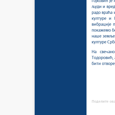
Гојковић је
људи и вред
радо враћа 
културе и 
вибрације 
покажемо бо
наше земље
културе Срб
На свечан
Тодоровић, 
бити отворе
Поделите ова