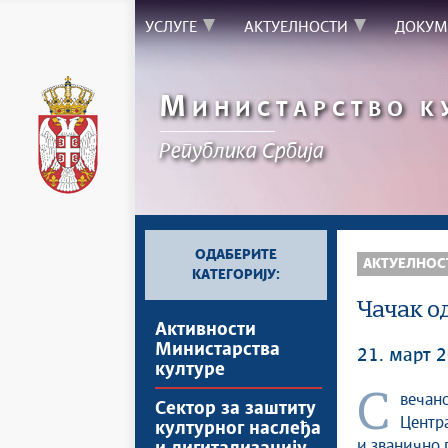
УСЛУГЕ
АКТУЕЛНОСТИ
ДОКУМ
М
ИНИСТАРСТВО К
Републикa Србијa
ОДАБЕРИТЕ
АКТУЕЛНОС
КАТЕГОРИЈУ:
Чачак о
Активности
Министарства
21. март 2
културе
Свечаном церемонијом и мултимедијалним спектаклом на
Сектор за заштиту
Центра
културног наслеђа
и званично 