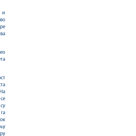
 и
во
ре
тва
ео
та
ост
та
 На
се
 су
 га
рок
њу
уру