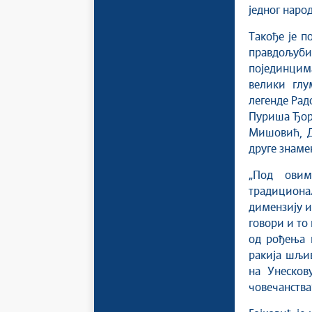
једног народ
Такође је п
правдољуб
појединцима
велики глу
легенде Ра
Пуриша Ђор
Мишовић, Д
друге знаме
„Под овим
традиционал
димензију и
говори и то
од рођења 
ракија шљив
на Унесков
човечанства“