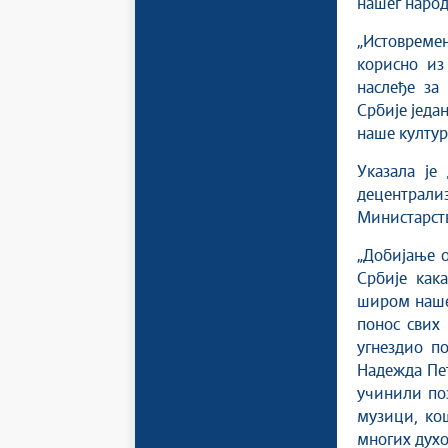
нашег народ
„Истовреме
корисно из
наслеђе за 
Србије једа
наше културе
Указала је
децентрал
Министарств
„Добијање о
Србије как
широм наше 
понос свих 
угнездио по
Надежда Пет
учинили поз
музици, ко
многих духо