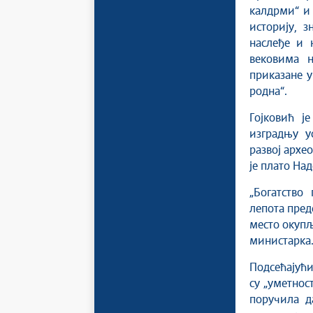
калдрми“ и 
историју, 
наслеђе и 
вековима н
приказане 
родна“.
Гојковић ј
изградњу у
развој архе
је плато На
„Богатство
лепота пред
место окупљ
министарка
Подсећајући
су „уметнос
поручила д