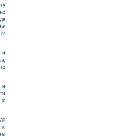
ату
но
де
ће
ка
 и
а,
што
 и
ити
 је
 да
 је
на