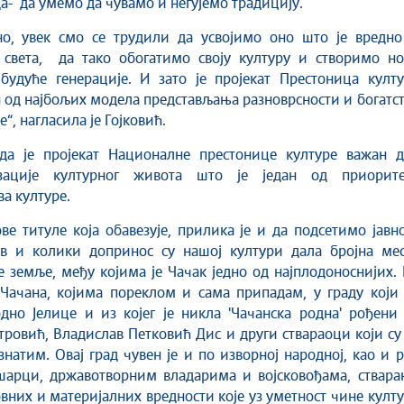
а- да умемо да чувамо и негујемо традицију.
но, увек смо се трудили да усвојимо оно што је вредно
 света, да тако обогатимо своју културу и створимо но
будуће генерације. И зато је пројекат Престоница култу
н од најбољих модела представљања разноврсности и богатс
“, нагласила је Гојковић.
 да је пројекат Националне престонице културе важан д
изације културног живота што је један од приорите
а културе.
ве титуле која обавезује, прилика је и да подсетимо јавн
ав и колики допринос су нашој култури дала бројна мес
земље, међу којима је Чачак једно од најплодоноснијих.
Чачана, којима пореклом и сама припадам, у граду који 
дно Јелице и из којег је никла 'Чачанска родна' рођени
ровић, Владислав Петковић Дис и други ствараоци који су
натим. Овај град чувен је и по изворној народној, као и 
шарци, државотворним владарима и војсковођама, ствара
вних и материјалних вредности које уз уметност чине култ