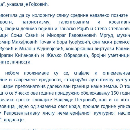
а“, указала је Гојковић.
одсетила да су колоритну слику средине надалеко познате
ивости, патриотизму, талентованим и креативн
, својим делима бојили и Танаско Рајић и Степа Степанов
мци Соња Савић и Миодраг Радовановић Мргуд, музич
домир Михајловић Точак и Бора Ђорђевић, филмски режисе
ђевић и Милош Радивојевић, кошаркашки виртуози Радми
раган Кићановић и Жељко Обрадовић, бројни уметници
ните личности.
 небом прожимале су се, спајале и оплемењива
не и савремене вредности, стварајући аутентичну култур
 шарм препознатљив далеко ван граница наше земље. О то
 што се Унеско ове године придружио обележавању 150 год
велике српске сликарке Надежде Петровић, као и то што 
овица, једно од знамења овог краја, прошле године упис
у Репрезентативну листу нематеријалног културног насле
, додала је.