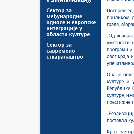
и дигитализацију
Сектор за
Потпредседн
међународне
приликом д
односе и европске
града, Мора
интеграције у
области културе
„Од вечерас
уметности 
Сектор за
програми и 
савремено
овог краја 
стваралаштво
упечатљивом
Она је подс
културе и 
Републике С
културе, им
престижне т
„Реализаци
поставља кул
Кроз четир