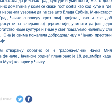
 нагласила да је Чачак град културе и уметности, место доб
них домаћина у коме се сваки гост осећа као код куће и где
и изразила уверење да ће све што Влада Србије, Министарс
Град Чачак спроведу кроз овај пројекат, као и све доб
присутне на вечерашњој церемонији, учинити да још једн
гатство наше културе и тиме у свет пошаљемо најлепшу сл
. Она је свима пожелела добродошлицу у Чачак- престони
ије.
ом отварању обратио се и градоначелник Чачка Мил
а финале „Чачанске родне” планирано је 18. децембра када
н Музеј кошарке у Чачку.
ј текст: