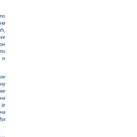
 по
им
ић,
ке
ри
ло
 и
ле
ну
ме
ина
је
ана
ђа