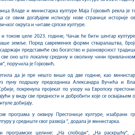
ица Владе и министарка културе Маја Гојковић рекла је 
а се овим догађајем исписују нове странице историје ов
вичког округа и читаве српске културе.
 и током целе 2023. године, Чачак ће бити центар култур
наше земље. Поред савремених форми стваралаштва, број
садржаји представиће сво богатство и разноврсност традиц
и све оно што локалну средину и околину чини привлачно
“, поручила је Гојковић.
етила да је пре нешто више од две године, као министар
уз пуну подршку председника Александра Вучића и Вла
рбије, покренула пројекат по узору на Европску престон
ајући у виду све предности и добробити које се освајањем 
итуле добијају.
јом програма у оквиру Престонице културе, изабрани гр
туру у средиште свог развоја “, додала је министарка.
и програмске целине: „На слободи“, „На раскршћу“, „