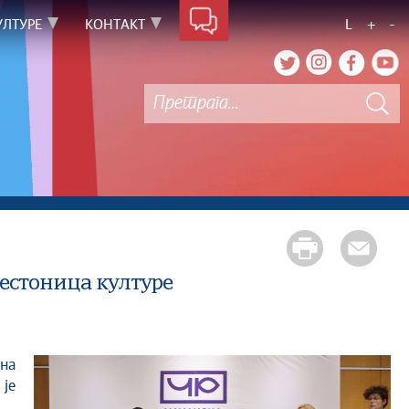
УЛТУРЕ
КОНТАКТ
L
+
-
рестоница културе
 је
.