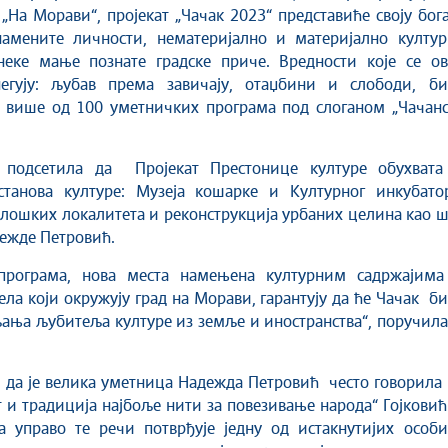
„На Морави“, пројекат „Чачак 2023“ представиће своју бог
знамените личности, нематеријално и материјално култур
неке мање познате градске приче. Вредности које се ов
егују: љубав према завичају, отаџбини и слободи, би
у више од 100 уметничких програма под слоганом „Чачанс
е подсетила да Пројекат Престонице културе обухвата
станова културе: Музеја кошарке и Културног инкубатор
олошких локалитета и реконструкција урбаних целина као 
дежде Петровић.
 програма, нова места намењена културним садржајима
ела који окружују град на Морави, гарантују да ће Чачак б
ања љубитеља културе из земље и иностранства“, поручила
.
 да је велика уметница Надежда Петровић често говорила
т и традиција најбоље нити за повезивање народа“ Гојковић
а управо те речи потврђује једну од истакнутијих особи