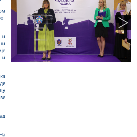
том
ог
е и
ни
ије
м и
ка
де
ицу
ове
ад
На