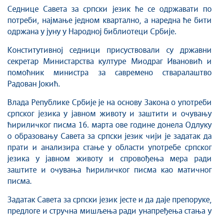
Седнице Савета за српски језик ће се одржавати по
потреби, најмање једном квартално, а наредна ће бити
одржана у јуну у Народној библиотеци Србије.
Конститутивној седници присуствовали су државни
секретар Министарства културе Миодраг Ивановић и
помоћник министра за савремено стваралаштво
Радован Јокић.
Влада Републике Србије је на основу Закона о употреби
српског језика у јавном животу и заштити и очувању
ћириличког писма 16. марта ове године донела Одлуку
о образовању Савета за српски језик чији је задатак да
прати и анализира стање у области употребе српског
језика у јавном животу и спровођења мера ради
заштите и очувања ћириличког писма као матичног
писма.
Задатак Савета за српски језик јесте и да даје препоруке,
предлоге и стручна мишљења ради унапређења стања у