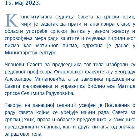
15. мај 2023.
К
онститутивна седница Савета за српски језик,
чији је задатак да прати и анализира стање у
области употребе српског језика у јавном животу и
спровођења мера ради заштите и очувања ћириличког
писма као матичног писма, одржана је данас у
Министарству културе.
Чланови Савета за председника тог тела изабрали су
редовног професора Филолошког факултета у Београду
Александра Милановића, а за заменика председника
Савета књижевника и управника библиотеке Матице
српске Селимира Радуловића.
Такође, на данашној седници усвојен је Пословник о
раду савета којим се уређује начин рада Савета за
српски језик, права и обавезе председника и заменика
председника и чланова, као и друга питања од значаја
за рад овог тела.