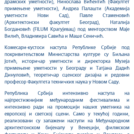
драмских уметности), Нинослава Вићентић (Факултет
примењене уметности), Андреа Палашти (Академија
уметности Нови Сад), Павле Стаменовић
(Архитектонски факултет Београд), Наталија
Богдановић (FILUM Крагујевац) под менторством Маје
Вилић, Владимира Савића и Маше Сеничић.
Комесари-кустоси наступа Републике Србије под
покривитељством Министарства културе су Биљана
Јотић, историчар уметности и директорка Музеја
примењене уметности у Београду и Татјана Дадић
Динуловић, теоретичар сценског дизајна и редовни
професор Факултета техничких наука у Новом Саду.
Република Србија интензивно наступа на
најпрестижнијим међународним фестивалима и
интензивно ради на промоцији наших уметника на
европској и светској сцени. Само у текућој години,
реализовани су запажени наступи на Међународном
архитектонском бијеналу у Венецији, филмском