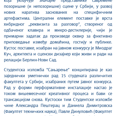
која укључује значајне представнике савремене
позоришне (и непозоришне) сцене у Србији, у развој
нових наратива заснованих на специфичним
артефактима. Централни елемент поставке је врста
хибридног „реквизита за разговор“, створеног од
одбаченог клавира и микро-дестилерије, чији је
примарни задатак да произведе оквир за фиктивно
приповедање између домаћина, гостију и публике.
Кустос поставке, изабран на јавном конкурсу је Миодраг
Куч, архитекта и сценски дизајнер који живи и ради на
релацији Берлин-Нови Сад.
Студентска изложба “Сањарење“ конципирана је као
заједнички уметнички рад 15 студената различитих
факултета у Србији, изабраних путем јавног конкурса.
Рад у форми перформативне инсталације настао је
током вишемесечног креативног процеса и бави се
трансакцијом снова. Кустоски тим Студентске изложбе
чине Александра Пештерац и Даниела Димитровска
(Факултет техничких наука), Павле Динуловић (Факултет