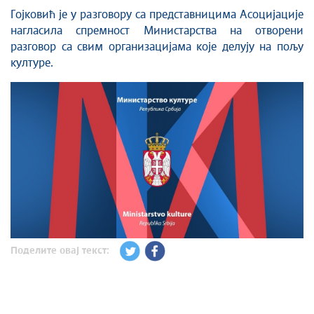
Гојковић је у разговору са представницима Асоцијације
нагласила спремност Министарства на отворени
разговор са свим организацијама које делују на пољу
културе.
Поделите овај текст: