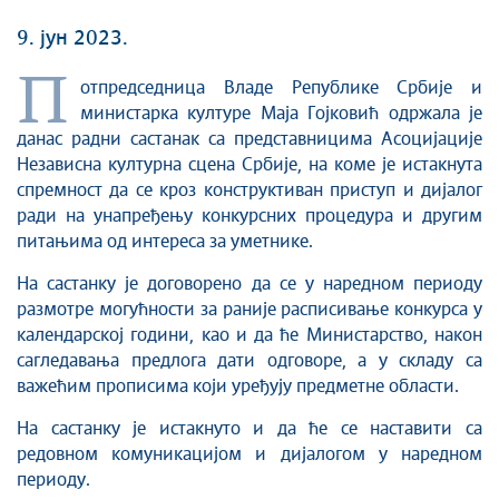
9. јун 2023.
П
отпредседница Владе Републике Србије и
министарка културе Маја Гојковић одржала је
данас радни састанак са представницима Асоцијације
Независна културна сцена Србије, на коме је истакнута
спремност да се кроз конструктиван приступ и дијалог
ради на унапређењу конкурсних процедура и другим
питањима од интереса за уметнике.
На састанку је договорено да се у наредном периоду
размотре могућности за раније расписивање конкурса у
календарској години, као и да ће Министарство, након
сагледавања предлога дати одговоре, а у складу са
важећим прописима који уређују предметне области.
На састанку је истакнуто и да ће се наставити са
редовном комуникацијом и дијалогом у наредном
периоду.