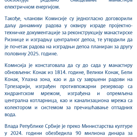
обезбеђује редовно снабдевање манастира
електричном енергијом.
Такође, чланови Kомисије су једногласно договорили
даљу динамику радова у оквиру израде пројектно-
техничке документације за реконструкцију манастирске
Ризнице и изградњу централног депоа, те утврдили да
је почетак радова на изградњи депоа планиран за другу
половину 2025. године.
Комисија је констатовала да су до сада у манастиру
обновљени: Kонак из 1814. године, Велики Kонак, Бели
Kонак, Улазна зона, као и да су завршени радови на
Трпезарији, изграђен противпожарни резервоар са
хидрантском мрежом, изграђена и опремљена
централна котларница, као и канализациона мрежа са
колектором и системом за пречишћавање отпадних
вода.
Влада Републике Србије је преко Министарства културе
у 2024. години обезбедила 90 милиона динара за