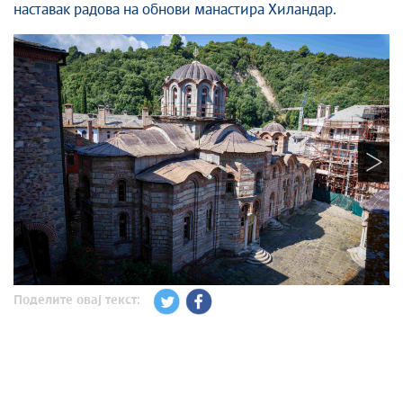
наставак радова на обнови манастира Хиландар.
Поделите овај текст: