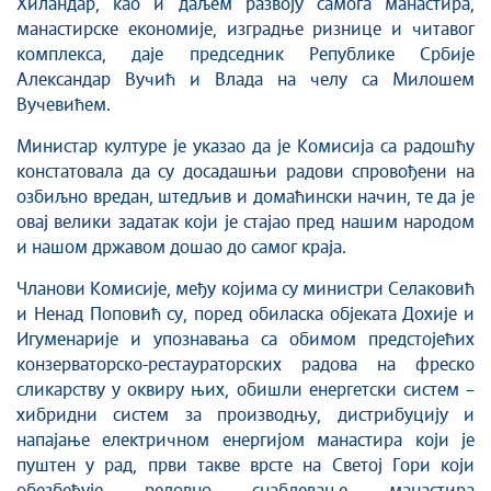
Хиландар, као и даљем развоју самога манастира,
манастирске економије, изградње ризнице и читавог
комплекса, даје председник Републике Србије
Александар Вучић и Влада на челу са Милошем
Вучевићем.
Министар културе је указао да је Комисија са радошћу
констатовала да су досадашњи радови спровођени на
озбиљно вредан, штедљив и домаћински начин, те да је
овај велики задатак који је стајао пред нашим народом
и нашом државом дошао до самог краја.
Чланови Kомисије, међу којима су министри Селаковић
и Ненад Поповић су, поред обиласка објеката Дохије и
Игуменарије и упознавања са обимом предстојећих
конзерваторско-рестаураторских радова на фреско
сликарству у оквиру њих, обишли енергетски систем –
хибридни систем за производњу, дистрибуцију и
напајање електричном енергијом манастира који је
пуштен у рад, први такве врсте на Светој Гори који