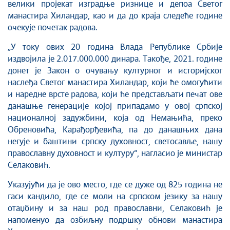
велики пројекат изградње ризнице и депоа Светог
манастира Хиландар, као и да до краја следеће године
очекује почетак радова.
„У току ових 20 година Влада Републике Србије
издвојила је 2.017.000.000 динара. Такође, 2021. године
донет је Закон о очувању културног и историјског
наслеђа Светог манастира Хиландар, који ће омогућити
и наредне врсте радова, који ће представљати печат ове
данашње генерације којој припадамо у овој српској
националној задужбини, која од Немањића, преко
Обреновића, Карађорђевића, па до данашњих дана
негује и баштини српску духовност, светосавље, нашу
православну духовност и културу“, нагласио је министар
Селаковић.
Указујући да је ово место, где се дуже од 825 година не
гаси кандило, где се моли на српском језику за нашу
отаџбину и за наш род православни, Селаковић је
напоменуо да озбиљну подршку обнови манастира