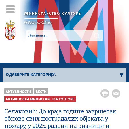
М
ИНИСТАРСТВО КУЛТУРЕ
Републикa Србијa
ОДАБЕРИТЕ КАТЕГОРИЈУ:
Активности Министарства културе
АКТУЕЛНОСТИ
ВЕСТИ
Сектор за заштиту културног наслеђа и
АКТИВНОСТИ МИНИСТАРСТВА КУЛТУРЕ
дигитализацију
Селаковић: До краја године завршетак
Сектор за међународне односе и европске
обнове свих пострадалих објеката у
интеграције у области културе
пожару, у 2025. радови на ризници и
Сектор за савремено стваралаштво