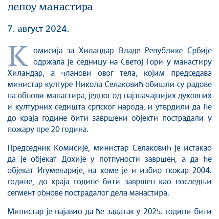
депоу манастира
7. август 2024.
K
омисија за Хиландар Владе Републике Србије
одржала је седницу на Светој Гори у манастиру
Хиландар, а чланови овог тела, којим председава
министар културе Никола Селаковић обишли су радове
на обнови манастира, једног од најзначајнијих духовних
и културних седишта српског народа, и утврдили да ће
до краја године бити завршени објекти пострадали у
пожару пре 20 година.
Председник Комисије, министар Селаковић је истакао
да је објекат Дохије у потпуности завршен, а да ће
објекат Игуменарије, на коме је и избио пожар 2004.
године, до краја године бити завршен као последњи
сегмент обнове пострадалог дела манастира.
Министар је најавио да ће задатак у 2025. години бити