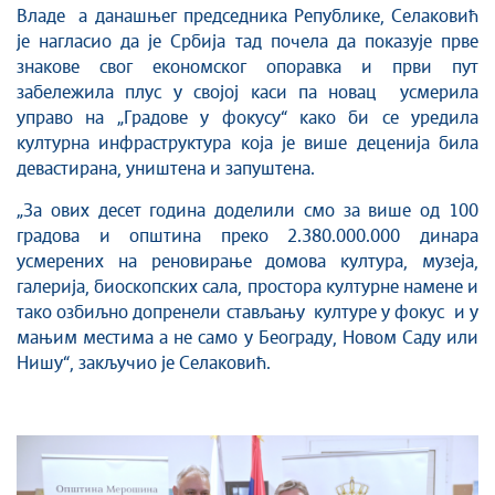
Владе а данашњег председника Републике, Селаковић
је нагласио да је Србија тад почела да показује прве
знакове свог економског опоравка и први пут
забележила плус у својој каси па новац усмерила
управо на „Градове у фокусу“ како би се уредила
културна инфраструктура која је више деценија била
девастирана, уништена и запуштена.
„За ових десет година доделили смо за више од 100
градова и општина преко 2.380.000.000 динара
усмерених на реновирање домова култура, музеја,
галерија, биоскопских сала, простора културне намене и
тако озбиљно допренели стављању културе у фокус и у
мањим местима а не само у Београду, Новом Саду или
Нишу“, закључио је Селаковић.