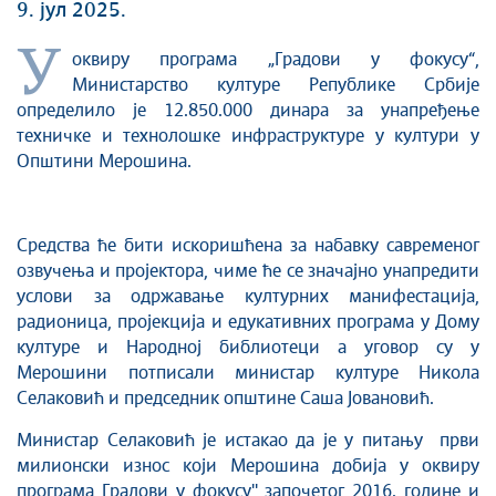
9. јул 2025.
У
оквиру програма „Градови у фокусу“,
Министарство културе Републике Србије
определило је 12.850.000 динара за унапређење
техничке и технолошке инфраструктуре у култури у
Општини Мерошина.
Средства ће бити искоришћена за набавку савременог
озвучења и пројектора, чиме ће се значајно унапредити
услови за одржавање културних манифестација,
радионица, пројекција и едукативних програма у Дому
културе и Народној библиотеци а уговор су у
Мерошини потписали министар културе Никола
Селаковић и председник општине Саша Јовановић.
Министар Селаковић је истакао да је у питању први
милионски износ који Мерошина добија у оквиру
програма Градови у фокусу'' започетог 2016. године и