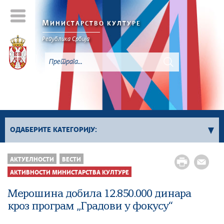
М
ИНИСТАРСТВО КУЛТУРЕ
Републикa Србијa
ОДАБЕРИТЕ КАТЕГОРИЈУ:
Активности Министарства културе
АКТУЕЛНОСТИ
ВЕСТИ
Сектор за заштиту културног наслеђа и
АКТИВНОСТИ МИНИСТАРСТВА КУЛТУРЕ
дигитализацију
Мерошина добила 12.850.000 динара
Сектор за међународне односе и европске
кроз програм „Градови у фокусу“
интеграције у области културе
Сектор за савремено стваралаштво