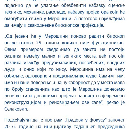
појаснио да ће улагање обезбедити набавку сценске
технике, механике, расхладе, набавку пројектора који ће
омогућити свима у Мерошини, а поготово најмлађима
да имају и свакодневне биоскопске пројекције.
„Од јесени ће у Мерошини поново радити биоскоп
после готово 25 година колико није функционисао.
Овим примером сведочимо да заиста не постоји
разлика између малих и великих места, већ постоји
разлика између предузимљивих, посвећених, вредних
људи и оних који то нису. Мерошина има на челу
озбиљне, одговорне и предузимљиве људе. Самим тим,
има и наше поверење и нашу саборност да у места мала
по броју становника као што је Мерошина донесемо
лепе вести и довршимо пројекат започет својевремено
реконструкцијом и реновирањем ове сале“, рекао је
Селаковић.
Подсећајући да је програм „Градови у фокусу“ започет
2016. године на иницијативу тадашњег председника