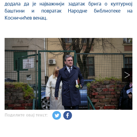
додала да је најважнији задатак брига о културној
баштини и повратак Народне библиотеке на
Косничићев венац.
Поделите овај текст: