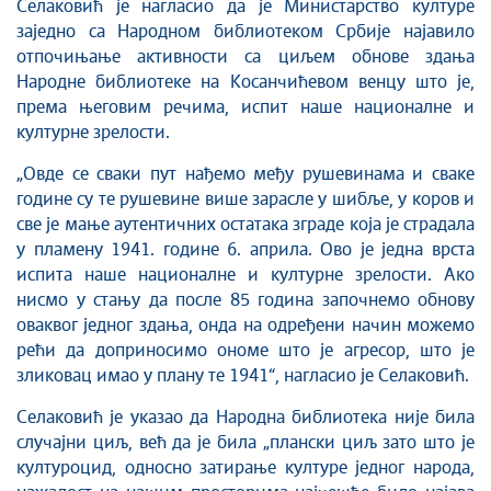
Селаковић је нагласио да је Министарство културе
заједно са Народном библиотеком Србије најавило
отпочињање активности са циљем обнове здања
Народне библиотеке на Косанчићевом венцу што је,
према његовим речима, испит наше националне и
културне зрелости.
„Овде се сваки пут нађемо међу рушевинама и сваке
године су те рушевине више зарасле у шибље, у коров и
све је мање аутентичних остатака зграде која је страдала
у пламену 1941. године 6. априла. Ово је једна врста
испита наше националне и културне зрелости. Ако
нисмо у стању да после 85 година започнемо обнову
оваквог једног здања, онда на одређени начин можемо
рећи да доприносимо ономе што је агресор, што је
зликовац имао у плану те 1941“, нагласио је Селаковић.
Селаковић је указао да Народна библиотека није била
случајни циљ, већ да је била „плански циљ зато што је
културоцид, односно затирање културе једног народа,