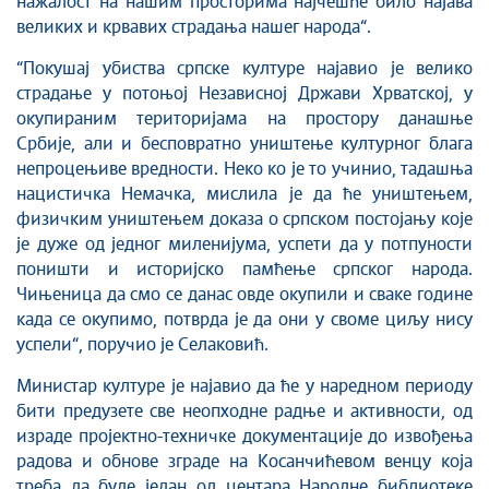
нажалост на нашим просторима најчешће било најава
великих и крвавих страдања нашег народа“.
“Покушај убиства српске културе најавио је велико
страдање у потоњој Независној Држави Хрватској, у
окупираним територијама на простору данашње
Србије, али и бесповратно уништење културног блага
непроцењиве вредности. Неко ко је то учинио, тадашња
нацистичка Немачка, мислила је да ће уништењем,
физичким уништењем доказа о српском постојању које
је дуже од једног миленијума, успети да у потпуности
поништи и историјско памћење српског народа.
Чињеница да смо се данас овде окупили и сваке године
када се окупимо, потврда је да они у своме циљу нису
успели“, поручио је Селаковић.
Министар културе је најавио да ће у наредном периоду
бити предузете све неопходне радње и активности, од
израде пројектно-техничке документације до извођења
радова и обнове зграде на Косанчићевом венцу која
треба да буде један од центара Народне библиотеке