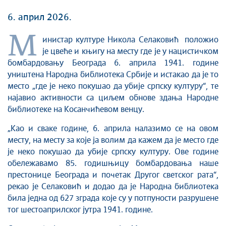
6. април 2026.
М
инистар културе Никола Селаковић положио
је цвеће и књигу на месту где је у нацистичком
бомбардовању Београда 6. априла 1941. године
уништена Народна библиотека Србије и истакао да је то
место „где је неко покушао да убије српску културу“, те
најавио активности са циљем обнове здања Народне
библиотеке на Косанчићевом венцу.
„Као и сваке године, 6. априла налазимо се на овом
месту, на месту за које ја волим да кажем да је место где
је неко покушао да убије српску културу. Ове године
обележавамо 85. годишњицу бомбардовања наше
престонице Београда и почетак Другог светског рата“,
рекао је Селаковић и додао да је Народна библиотека
била једна од 627 зграда које су у потпуности разрушене
тог шестоаприлског јутра 1941. године.