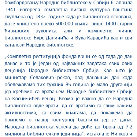
бомбардовању Народне библиотеке у Србији 6. априла
1941. изгорела комплетна писана културна баштина
скупљена од 1832. године када је библиотека основана,
да је уништено преко 500.000 књига, више 1400 старих
ћирилских рукописа, али и комплетне личне
библиотеке Ђуре Даничића и Вука Караџића као и сви
каталози Народне библиотеке.
„Комплетна реституција фонда врши се од тада до дан
данас и то је један од најважних задатака свих ових
деценија Народне библиотеке Србије. Као што је
министар Селаковић рекао, овај данашњи дан када
обележавамо тих тужних 85 година је мало другачији
јер крећемо са враћањем Народне библиотеке Србије
на Косничићев венац. Веома је важно да се Народна
библиотека овде врати, да се вратимо са свим нашим
активностима, са свим књигама, да покажемо да
бринемо о нашој културној баштини јер је данас
Народна библиотека успела да дође до броја од 7,2
милиона библиотечких јединица“, истакла је Нинков и