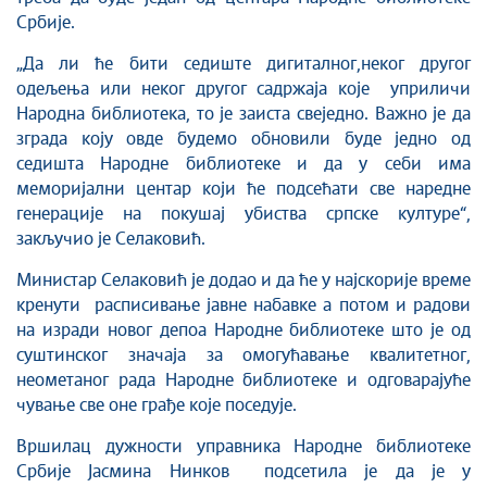
Србије.
„Да ли ће бити седиште дигиталног,неког другог
одељења или неког другог садржаја које уприличи
Народна библиотека, то је заиста свеједно. Важно је да
зграда коју овде будемо обновили буде једно од
седишта Народне библиотеке и да у себи има
меморијални центар који ће подсећати све наредне
генерације на покушај убиства српске културе“,
закључио је Селаковић.
Министар Селаковић је додао и да ће у најскорије време
кренути расписивање јавне набавке а потом и радови
на изради новог депоа Народне библиотеке што је од
суштинског значаја за омогућавање квалитетног,
неометаног рада Народне библиотеке и одговарајуће
чување све оне грађе које поседује.
Вршилац дужности управника Народне библиотеке
Србије Јасмина Нинков подсетила је да је у