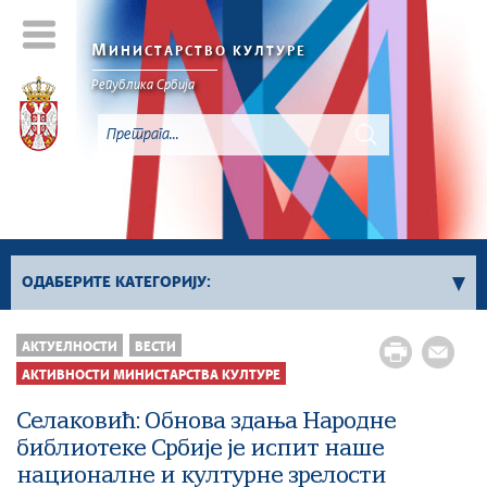
М
ИНИСТАРСТВО КУЛТУРЕ
Републикa Србијa
ОДАБЕРИТЕ КАТЕГОРИЈУ:
Активности Министарства културе
АКТУЕЛНОСТИ
ВЕСТИ
Сектор за заштиту културног наслеђа и
АКТИВНОСТИ МИНИСТАРСТВА КУЛТУРЕ
дигитализацију
Селаковић: Обнова здања Народне
Сектор за међународне односе и европске
библиотеке Србије је испит наше
интеграције у области културе
националне и културне зрелости
Сектор за савремено стваралаштво