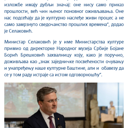
изложбе имају дубљи значај: оне нису само приказ
прошлости, већ чин њеног поновног оживљавања. Оне
нас подсећају да је културно наслеђе живи процес а не
само замрзнуто сведочанство прошлих времена“, додао
је Селаковић.
Министар Селаковић је у име Министарства културе
примио од директорке Народног музеја Србије Бојане
Борић Брешковић захвалницу коју, како је поручио,
доживљава као „знак заједничке посвећености очувању
и унапређењу наше културне баштине, али и обавезу да
се у том раду истраје са истом одговорношћу“.