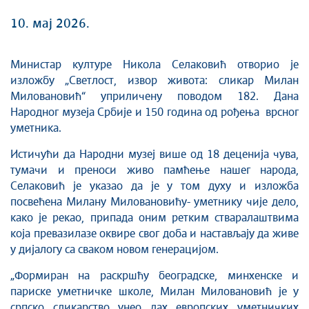
10. мај 2026.
Министар културе Никола Селаковић отворио је
изложбу „Светлост, извор живота: сликар Милан
Миловановић“ уприличену поводом 182. Дана
Народног музеја Србије и 150 година од рођења врсног
уметника.
Истичући да Народни музеј више од 18 деценија чува,
тумачи и преноси живо памћење нашег народа,
Селаковић је указао да је у том духу и изложба
посвећена Милану Миловановићу- уметнику чије дело,
како је рекао, припада оним ретким стваралаштвима
која превазилазе оквире свог доба и настављају да живе
у дијалогу са сваком новом генерацијом.
„Формиран на раскршћу београдске, минхенске и
париске уметничке школе, Милан Миловановић је у
српско сликарство унео дах европских уметничких