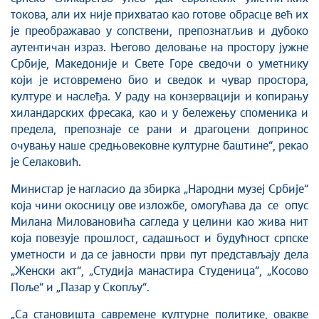
токова, али их није прихватао као готове обрасце већ их
је преображавао у сопствени, препознатљив и дубоко
аутентичан израз. Његово деловање на простору јужне
Србије, Македоније и Свете Горе сведочи о уметнику
који је истовремено био и сведок и чувар простора,
културе и наслеђа. У раду на конзервацији и копирању
хиландарских фресака, као и у бележењу споменика и
предела, препознаје се рани и драгоцени допринос
очувању наше средњовековне културне баштине“, рекао
је Селаковић.
Министар је нагласио да збирка „Народни музеј Србије“
која чини окосницу ове изложбе, омогућава да се опус
Милана Миловановића сагледа у целини као жива нит
која повезује прошлост, садашњост и будућност српске
уметности и да се јавности први пут представљају дела
„Женски акт“, „Студија манастира Студеница“, „Косово
Поље“ и „Пазар у Скопљу“.
„Са становишта савремене културне политике, овакве