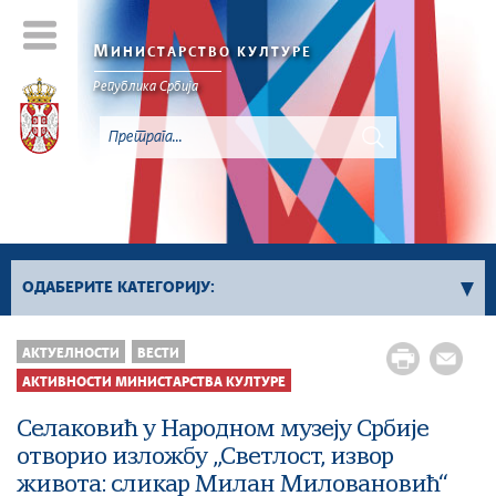
М
ИНИСТАРСТВО КУЛТУРЕ
Републикa Србијa
ОДАБЕРИТЕ КАТЕГОРИЈУ:
Активности Министарства културе
АКТУЕЛНОСТИ
ВЕСТИ
Сектор за заштиту културног наслеђа и
АКТИВНОСТИ МИНИСТАРСТВА КУЛТУРЕ
дигитализацију
Селаковић у Народном музеју Србије
Сектор за међународне односе и европске
отворио изложбу „Светлост, извор
интеграције у области културе
живота: сликар Милан Миловановић“
Сектор за савремено стваралаштво