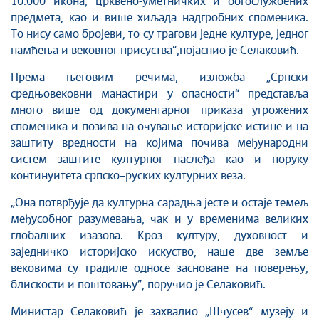
10.000 икона, црквено-уметничких и богослужбених
предмета, као и више хиљада надгробних споменика.
То нису само бројеви, то су трагови једне културе, једног
памћења и вековног присуства“,појаснио је Селаковић.
Према његовим речима, изложба „Српски
средњовековни манастири у опасности“ представља
много више од документарног приказа угрожених
споменика и позива на очување историјске истине и на
заштиту вредности на којима почива међународни
систем заштите културног наслеђа као и поруку
континуитета српско–руских културних веза.
„Она потврђује да културна сарадња јесте и остаје темељ
међусобног разумевања, чак и у временима великих
глобалних изазова. Кроз културу, духовност и
заједничко историјско искуство, наше две земље
вековима су градиле односе засноване на поверењу,
блискости и поштовању”, поручио је Селаковић.
Министар Селаковић је захвалио „Шчусев“ музеју и