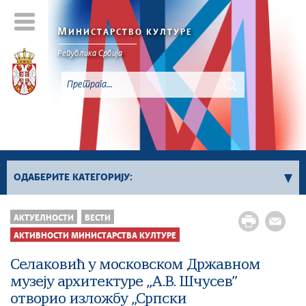
М
ИНИСТАРСТВО КУЛТУРЕ
Републикa Србијa
ОДАБЕРИТЕ КАТЕГОРИЈУ:
Активности Министарства културе
АКТУЕЛНОСТИ
ВЕСТИ
Сектор за заштиту културног наслеђа и
АКТИВНОСТИ МИНИСТАРСТВА КУЛТУРЕ
дигитализацију
Селаковић у московском Државном
Сектор за међународне односе и европске
музеју архитектуре „А.В. Шчусев”
интеграције у области културе
отворио изложбу „Српски
Сектор за савремено стваралаштво