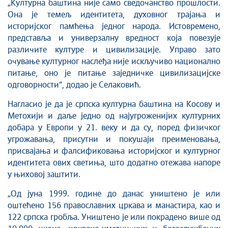
„Културна баштина није само сведочанство прошлости.
Она је темељ идентитета, духовног трајања и
историјског памћења једног народа. Истовремено,
представља и универзалну вредност која повезује
различите културе и цивилизације. Управо зато
очување културног наслеђа није искључиво национално
питање, оно је питање заједничке цивилизацијске
одговорности“, додао је Селаковић.
Нагласио је да је српска културна баштина на Косову и
Метохији и даље једно од најугроженијих културних
добара у Европи у 21. веку и да су, поред физичког
угрожавања, присутни и покушаји преименовања,
присвајања и фалсификовања историјског и културног
идентитета ових светиња, што додатно отежава напоре
у њиховој заштити.
„Од јуна 1999. године до данас уништено је или
оштећено 156 православних цркава и манастира, као и
122 српска гробља. Уништено је или покрадено више од