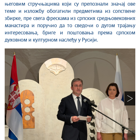
његовим стручњацима који су препознали значај ове
теме и изложбу обогатили предметима из сопствене
збирке, пре свега фрескама из српских средњовековних
манастира и поручио да тo сведочи о дугом трајању
интересовања, бриге и поштовања према српском
духовном и културном наслеђу у Русији.