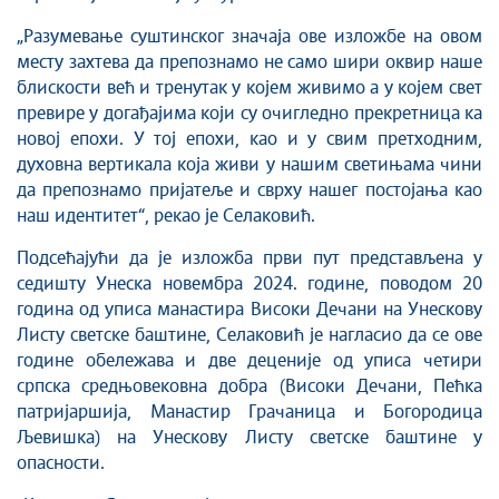
„Разумевање суштинског значаја ове изложбе на овом
месту захтева да препознамо не само шири оквир наше
блискости већ и тренутак у којем живимо а у којем свет
превире у догађајима који су очигледно прекретница ка
новој епохи. У тој епохи, као и у свим претходним,
духовна вертикала која живи у нашим светињама чини
да препознамо пријатеље и сврху нашег постојања као
наш идентитет“, рекао је Селаковић.
Подсећајући да је изложба први пут представљена у
седишту Унеска новембра 2024. године, поводом 20
година од уписа манастира Високи Дечани на Унескову
Листу светске баштине, Селаковић је нагласио да се ове
године обележава и две деценије од уписа четири
српска средњовековна добра (Високи Дечани, Пећка
патријаршија, Манастир Грачаница и Богородица
Љевишка) на Унескову Листу светске баштине у
опасности.