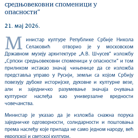
средњовековни споменици у
опасности”
21. мај 2026.
М
инистар културе Републике Србије Никола
Селаковић отворио је у московском
Државном музеју архитектуре „А.В. Шчусев” изложбу
„Српски средњовековни споменици у опасности” и том
приликом истакао значај чињенице да се изложба
представља управо у Русији, земљи са којом Србију
повезују дубоке историјске, духовне и културне везе,
али и заједничко разумевање значаја очувања
културног наслеђа као универзалне вредности
човечанства.
Министар је указао да је изложба снажна порука
заједничке одговорности, солидарности и поштовања
према наслеђу које припада не само једном народу, већ
европској и светској култури.