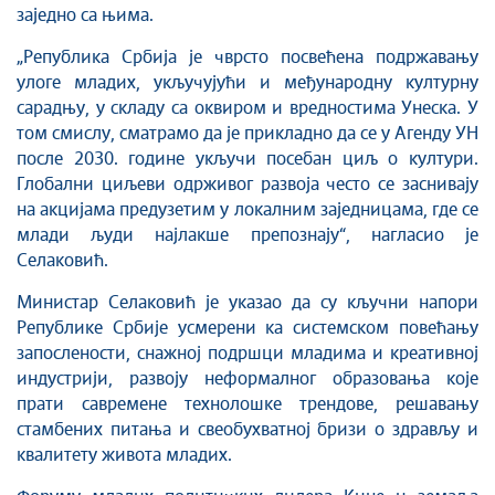
заједно са њима.
„Република Србија је чврсто посвећена подржавању
улоге младих, укључујући и међународну културну
сарадњу, у складу са оквиром и вредностима Унеска. У
том смислу, сматрамо да је прикладно да се у Агенду УН
после 2030. године укључи посебан циљ о култури.
Глобални циљеви одрживог развоја често се заснивају
на акцијама предузетим у локалним заједницама, где се
млади људи најлакше препознају“, нагласио је
Селаковић.
Министар Селаковић је указао да су кључни напори
Републике Србије усмерени ка системском повећању
запослености, снажној подршци младима и креативној
индустрији, развоју неформалног образовања које
прати савремене технолошке трендове, решавању
стамбених питања и свеобухватној бризи о здрављу и
квалитету живота младих.