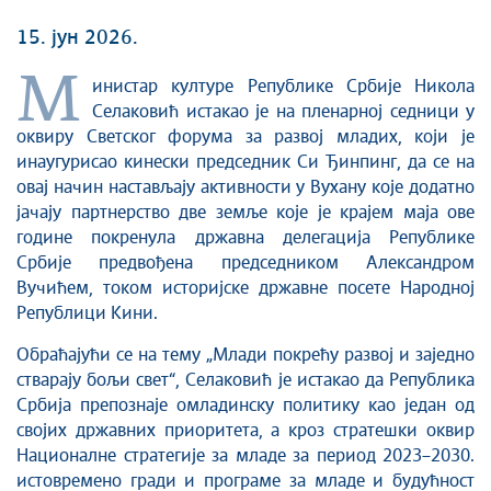
15. јун 2026.
М
инистар културе Републике Србије Никола
Селаковић истакао је на пленарној седници у
оквиру Светског форума за развој младих, који је
инаугурисао кинески председник Си Ђинпинг, да се на
овај начин настављају активности у Вухану које додатно
јачају партнерство две земље које је крајем маја ове
године покренула државна делегација Републике
Србије предвођена председником Александром
Вучићем, током историјске државне посете Народној
Републици Кини.
Обраћајући се на тему „Млади покрећу развој и заједно
стварају бољи свет“, Селаковић је истакао да Република
Србија препознаје омладинску политику као један од
својих државних приоритета, а кроз стратешки оквир
Националне стратегије за младе за период 2023–2030.
истовремено гради и програме за младе и будућност