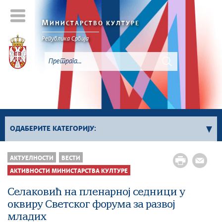
М
ИНИСТАРСТВО КУЛТУРЕ
Републикa Србијa
ОДАБЕРИТЕ КАТЕГОРИЈУ:
Активности Министарства културе
АКТУЕЛНОСТИ
ВЕСТИ
Сектор за заштиту културног наслеђа и
АКТИВНОСТИ МИНИСТАРСТВА КУЛТУРЕ
дигитализацију
Селаковић на пленарној седници у
Сектор за међународне односе и европске
оквиру Светског форума за развој
интеграције у области културе
младих
Сектор за савремено стваралаштво