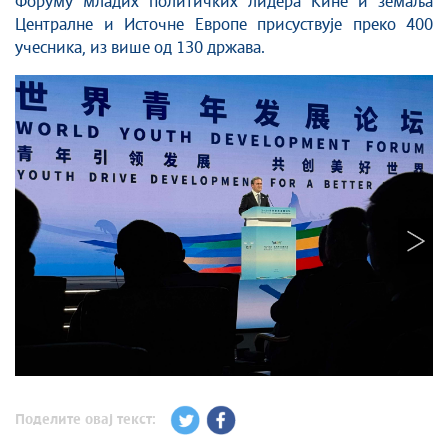
Форуму младих политичких лидера Кине и земаља
Централне и Источне Европе присуствује преко 400
учесника, из више од 130 држава.
Поделите овај текст: