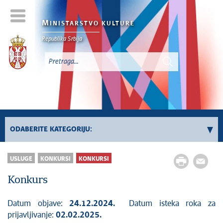
M
INISTARSTVO KULTURE
Republika Srbija
ODABERITE KATEGORIJU:
Svi konkursi
USLUGE
KONKURSI
KONKURSI
Sektor za kulturno nasleđe
Konkurs
Sektor za savremeno stvaralaštvo i kreativne
industrije
Datum objave:
24.12.2024.
Datum isteka roka za
Sektor za međunarodne odnose i evropske
prijavljivanje:
02.02.2025.
integracije u oblasti kulture