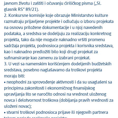
javnom životu i zaštiti i očuvanju ćiriličkog pisma („Sl.
glasnik RS“ 89/21).
2. Konkursne komisije koje obrazuje Ministarstvo kulture
razmatraju prijavljene projekte i odlučuju o izboru projekata
na osnovu priložene dokumentacije i u njoj navedenih
podataka, a sredstva se dodeljuju za realizaciju konkretnog
projekta, tako da nije moguće naknadno vršiti promenu
sadržaja projekta, podnosioca projekta i korisnika sredstava,
kao i naknadno predložiti bilo koji drugi projekat za
sufinansiranje kao zamenu za izabrani projekat.
3. U vezi sa namenskim korišćenjem dodeljenih budžetskih
sredstava, posebno naglašavamo da troškovi projekta
moraju biti:
• neophodni za sprovođenje aktivnosti i da su usaglašeni sa
principima zakonitosti i ekonomičnog finansijskog
upravljanja što se naročito odnosi na vrednost uloženog
novca i delotvornost troškova (dobijanja pravih vrednosti za
uloženi novac);
• stvarni troškovi podnosioca prijave ili njegovih partnera