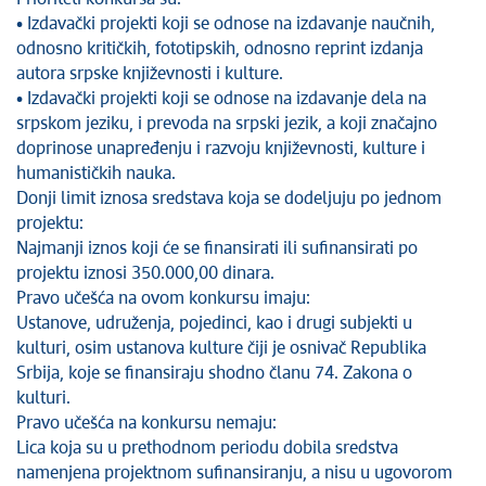
• Izdavački projekti koji se odnose na izdavanje naučnih,
odnosno kritičkih, fototipskih, odnosno reprint izdanja
autora srpske književnosti i kulture.
• Izdavački projekti koji se odnose na izdavanje dela na
srpskom jeziku, i prevoda na srpski jezik, a koji značajno
doprinose unapređenju i razvoju književnosti, kulture i
humanističkih nauka.
Donji limit iznosa sredstava koja se dodeljuju po jednom
projektu:
Najmanji iznos koji će se finansirati ili sufinansirati po
projektu iznosi 350.000,00 dinara.
Pravo učešća na ovom konkursu imaju:
Ustanove, udruženja, pojedinci, kao i drugi subjekti u
kulturi, osim ustanova kulture čiji je osnivač Republika
Srbija, koje se finansiraju shodno članu 74. Zakona o
kulturi.
Pravo učešća na konkursu nemaju:
Lica koja su u prethodnom periodu dobila sredstva
namenjena projektnom sufinansiranju, a nisu u ugovorom