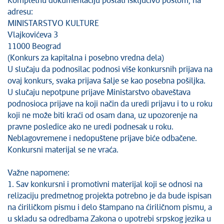
Kompletnu dokumentaciju poslati isključivo poštom, na
adresu:
MINISTARSTVO KULTURE
Vlajkovićeva 3
11000 Beograd
(Konkurs za kapitalna i posebno vredna dela)
U slučaju da podnosilac podnosi više konkursnih prijava na
ovaj konkurs, svaka prijava šalje se kao posebna pošiljka.
U slučaju nepotpune prijave Ministarstvo obaveštava
podnosioca prijave na koji način da uredi prijavu i to u roku
koji ne može biti kraći od osam dana, uz upozorenje na
pravne posledice ako ne uredi podnesak u roku.
Neblagovremene i nedopuštene prijave biće odbačene.
Konkursni materijal se ne vraća.
Važne napomene:
1. Sav konkursni i promotivni materijal koji se odnosi na
relizaciju predmetnog projekta potrebno je da bude ispisan
na ćiriličkom pismu i delo štampano na ćiriličnom pismu, a
u skladu sa odredbama Zakona o upotrebi srpskog jezika u