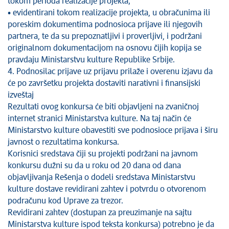
tokom perioda realizacije projekta;
• evidentirani tokom realizacije projekta, u obračunima ili
poreskim dokumentima podnosioca prijave ili njegovih
partnera, te da su prepoznatljivi i proverljivi, i podržani
originalnom dokumentacijom na osnovu čijih kopija se
pravdaju Ministarstvu kulture Republike Srbije.
4. Podnosilac prijave uz prijavu prilaže i overenu izjavu da
će po završetku projekta dostaviti narativni i finansijski
izveštaj
Rezultati ovog konkursa će biti objavljeni na zvaničnoj
internet stranici Ministarstva kulture. Na taj način će
Ministarstvo kulture obavestiti sve podnosioce prijava i širu
javnost o rezultatima konkursa.
Korisnici sredstava čiji su projekti podržani na javnom
konkursu dužni su da u roku od 20 dana od dana
objavljivanja Rešenja o dodeli sredstava Ministarstvu
kulture dostave revidirani zahtev i potvrdu o otvorenom
podračunu kod Uprave za trezor.
Revidirani zahtev (dostupan za preuzimanje na sajtu
Ministarstva kulture ispod teksta konkursa) potrebno je da