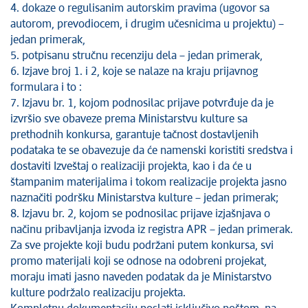
4. dokaze o regulisanim autorskim pravima (ugovor sa
autorom, prevodiocem, i drugim učesnicima u projektu) –
jedan primerak,
5. potpisanu stručnu recenziju dela – jedan primerak,
6. Izjave broj 1. i 2, koje se nalaze na kraju prijavnog
formulara i to :
7. Izjavu br. 1, kojom podnosilac prijave potvrđuje da je
izvršio sve obaveze prema Ministarstvu kulture sa
prethodnih konkursa, garantuje tačnost dostavljenih
podataka te se obavezuje da će namenski koristiti sredstva i
dostaviti Izveštaj o realizaciji projekta, kao i da će u
štampanim materijalima i tokom realizacije projekta jasno
naznačiti podršku Ministarstva kulture – jedan primerak;
8. Izjavu br. 2, kojom se podnosilac prijave izjašnjava o
načinu pribavljanja izvoda iz registra APR – jedan primerak.
Za sve projekte koji budu podržani putem konkursa, svi
promo materijali koji se odnose na odobreni projekat,
moraju imati jasno naveden podatak da je Ministarstvo
kulture podržalo realizaciju projekta.