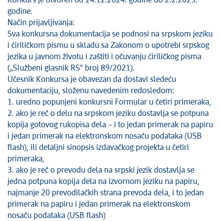
Konkurs je otvoren od 24.12.2024. godine do 2.2.2025.
godine.
Način prijavljivanja:
Sva konkursna dokumentacija se podnosi na srpskom jeziku
i ćiriličkom pismu u skladu sa Zakonom o upotrebi srpskog
jezika u javnom životu i zaštiti i očuvanju ćiriličkog pisma
(„Službeni glasnik RS“ broj 89/2021).
Učesnik Konkursa je obavezan da dostavi sledeću
dokumentaciju, složenu navedenim redosledom:
1. uredno popunjeni konkursni Formular u četiri primeraka,
2. ako je reč o delu na srpskom jeziku dostavlja se potpuna
kopija gotovog rukopisa dela – i to jedan primerak na papiru
i jedan primerak na elektronskom nosaču podataka (USB
flash), ili detaljni sinopsis izdavačkog projekta u četiri
primeraka,
3. ako je reč o prevodu dela na srpski jezik dostavlja se
jedna potpuna kopija dela na izvornom jeziku na papiru,
najmanje 20 prevodilačkih strana prevoda dela, i to jedan
primerak na papiru i jedan primerak na elektronskom
nosaču podataka (USB flash)