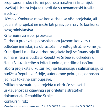
propisanom roku i formi podnela narativni i finansijski
izveštaj i lica za koja se utvrdi da su nenamenski trošila
sredstva.
Učesnik Konkursa može konkurisati sa više projekata, ali
jedan isti projekat ne može biti prijavljen na više konkursa
ovog ministarstva.
Kriterijumi za izbor projekata:
O izboru projekata po raspisanom javnom konkursu
odlučuje ministar, na obrazloženi predlog stručne komisije.
Kriterijumi i merila za izbor projekata koji se finansiraju ili
sufinansiraju iz budžeta Republike Srbije su određeni u
članu 3. i 4. Uredbe o kriterijumima, merilima i načinu
izbora projekata u kulturi koji se finansiraju i sufinansiraju iz
budžeta Republike Srbije, autonomne pokrajine, odnosno
jedinica lokalne samouprave.
Prilikom razmatranja projekta u obzir će se uzeti i
usklađenost sa ciljevima i prioritetima strateških
dokumenata Republike Srbije.
Konkursni rok: