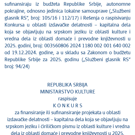
sufinansiraju iz budžeta Republike Srbije, autonomne
pokrajine, odnosno jedinica lokalne samouprave („Službeni
glasnik RS“, broj: 105/16 i 112/17) i Rešenja o raspisivanju
Konkursa u oblasti izdavačke delatnosti – kapitalna dela
koja se objavljuju na srpskom jeziku iz oblasti kulture i
vredna dela iz oblasti domaće i prevodne književnosti u
2025. godini, broj: 003560806 2024 1180 002 001 640 002
od 19.12.2024. godine, a u skladu sa Zakonom o budžetu
Republike Srbije za 2025. godinu („Službeni glasnik RS“
broj: 94/24)
REPUBLIKA SRBIJA
MINISTARSTVO KULTURE
raspisuje
K O N K U R S
za finansiranje ili sufinansiranje projekata u oblasti
izdavačke delatnosti – kapitalna dela koja se objavljuju na
srpskom jeziku i ćiriličkom pismu iz oblasti kulture i vredna
dela iz oblasti domaće i prevodne književnosti u 2025.