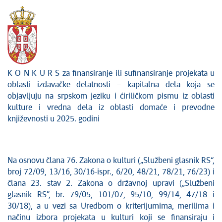
Sektor za digitalizaciju kulturnog nasleđa i
savremenog stvaralaštva
K O N K U R S za finansiranje ili sufinansiranje projekata u
oblasti izdavačke delatnosti – kapitalna dela koja se
objavljuju na srpskom jeziku i ćiriličkom pismu iz oblasti
kulture i vredna dela iz oblasti domaće i prevodne
književnosti u 2025. godini
Na osnovu člana 76. Zakona o kulturi („Službeni glasnik RS“,
broj 72/09, 13/16, 30/16-ispr., 6/20, 48/21, 78/21, 76/23) i
člana 23. stav 2. Zakona o državnoj upravi („Službeni
glasnik RS”, br. 79/05, 101/07, 95/10, 99/14, 47/18 i
30/18), a u vezi sa Uredbom o kriterijumima, merilima i
načinu izbora projekata u kulturi koji se finansiraju i