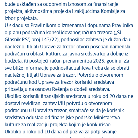
bude usklađen sa odobrenim iznosom za finansiranje
projekta, aktivnostima projekta i zaključcima Komisije za
izbor projekata.
U skladu sa Pravilnikom o izmenama i dopunama Pravilnika
o planu podračuna konsolidovanog računa trezora („Sl.
Glasnik RS“, broj 143/22), podnosilac zahteva je dužan da u
nadležnoj filijali Uprave za trezor otvori poseban namenski
podračun u oblasti kulture za javna sredstva koja dobije iz
budžeta, ili postojeći račun prenameni za 2025. godinu. Za
sve bliže informacije podnosilac zahteva treba da se obrati
nadležnoj filijali Uprave za trezor. Potvrdu o otvorenom
podračunu kod Uprave za trezor korisnici sredstava
pribavljaju na osnovu Rešenja o dodeli sredstava.
Ukoliko korisnik finansijskih sredstava u roku od 20 dana ne
dostavi revidirani zahtev i/ili potvrdu o otvorenom
podračunu u Upravi za trezor, smatraće se da je korisnik
sredstava odustao od finansijske podrške Ministarstva
kulture za realizaciju projekta kojim je konkurisao.
Ukoliko u roku od 10 dana od poziva za potpisivanje