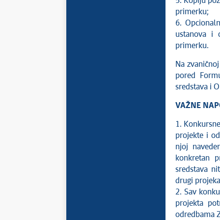
5. Kopiju po
primerku;
6. Opcionaln
ustanova i o
primerku.
Na zvaničnoj
pored Formu
sredstava i Ob
VAŽNE NA
1. Konkursne 
projekte i o
njoj navede
konkretan p
sredstava ni
drugi projeka
2. Sav konkur
projekta po
odredbama Zak