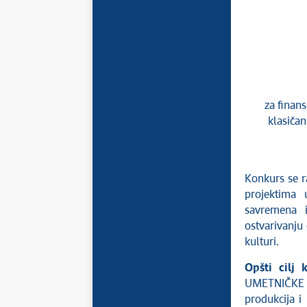
za finans
klasičan
Konkurs se r
projektima 
savremena ig
ostvarivanju
kulturi.
Opšti cilj 
UMETNIČKE IG
produkcija i