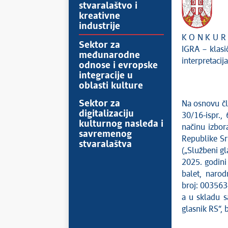
stvaralaštvo i
kreativne
industrije
K O N K U R S
Sektor za
IGRA – klasič
međunarodne
interpretacij
odnose i evropske
integracije u
oblasti kulture
Sektor za
Na osnovu čla
digitalizaciju
30/16-ispr.,
kulturnog nasleđa i
načinu izbora
savremenog
Republike Sr
stvaralaštva
(„Službeni gl
2025. godini
balet, narod
broj: 00356
a u skladu s
glasnik RS“, 