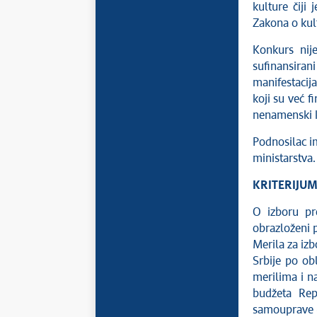
kulture čiji
Zakona o kult
Konkurs nije
sufinansiran
manifestacij
koji su već f
nenamenski ko
Podnosilac i
ministarstva.
KRITERIJUM
O izboru pr
obrazloženi p
Merila za izb
Srbije po ob
merilima i na
budžeta Rep
samouprave (