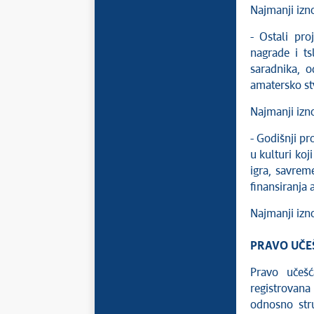
Najmanji iznos
- Ostali proj
nagrade i ts
saradnika, o
amatersko st
Najmanji iznos
- Godišnji pr
u kulturi koj
igra, savrem
finansiranja 
Najmanji izno
PRAVO UČE
Pravo učeš
registrovana
odnosno stru