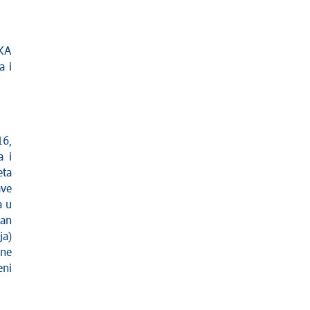
ČKA
a i
16,
a i
eta
ave
a u
čan
ja)
ine
eni