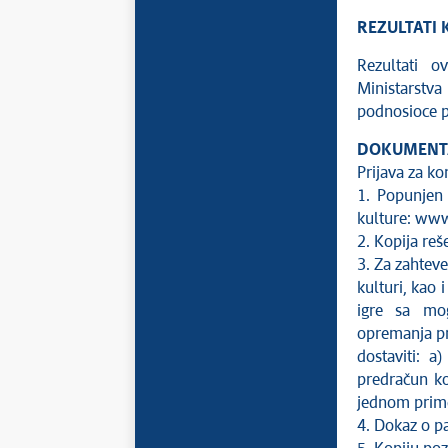
REZULTATI
Rezultati o
Ministarstva 
podnosioce p
DOKUMENTA
Prijava za k
1. Popunjen 
kulture: www
2. Kopija reš
3. Za zahtev
kulturi, kao 
igre sa mog
opremanja pr
dostaviti: 
predračun ko
jednom prim
4. Dokaz o pa