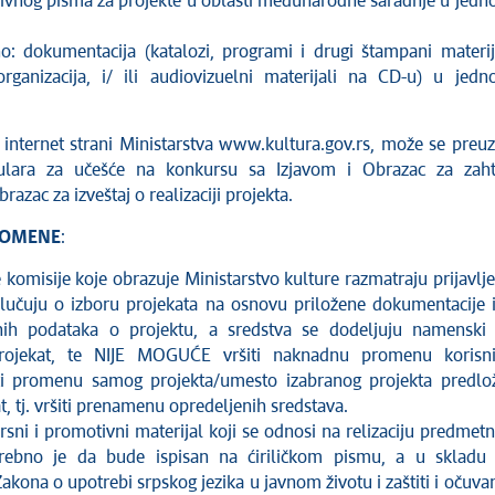
zivnog pisma za projekte u oblasti međunarodne saradnje u jed
o: dokumentacija (katalozi, programi i drugi štampani materij
rganizacija, i/ ili audiovizuelni materijali na CD-u) u jed
 internet strani Ministarstva www.kultura.gov.rs, može se preuz
lara za učešće na konkursu sa Izjavom i Obrazac za zah
razac za izveštaj o realizaciji projekta.
POMENE
:
komisije koje obrazuje Ministarstvo kulture razmatraju prijavlj
dlučuju o izboru projekata na osnovu priložene dokumentacije 
nih podataka o projektu, a sredstva se dodeljuju namenski
rojekat, te NIJE MOGUĆE vršiti naknadnu promenu korisn
ti promenu samog projekta/umesto izabranog projekta predlož
t, tj. vršiti prenamenu opredeljenih sredstava.
sni i promotivni materijal koji se odnosi na relizaciju predmet
trebno je da bude ispisan na ćiriličkom pismu, a u skladu
ona o upotrebi srpskog jezika u javnom životu i zaštiti i očuva