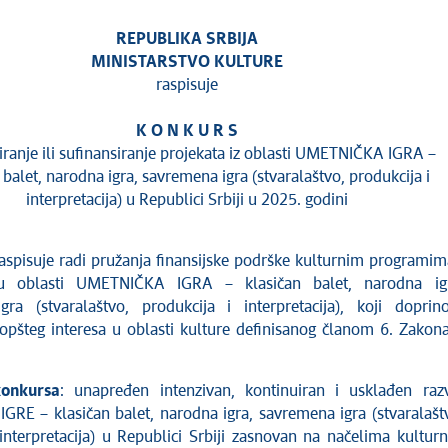
REPUBLIKA SRBIJA
MINISTARSTVO KULTURE
raspisuje
K O N K U R S
iranje ili sufinansiranje projekata iz oblasti UMETNIČKA IGRA –
 balet, narodna igra, savremena igra (stvaralaštvo, produkcija i
interpretacija) u Republici Srbiji u 2025. godini
aspisuje radi pružanja finansijske podrške kulturnim programim
u oblasti UMETNIČKA IGRA – klasičan balet, narodna igr
ra (stvaralaštvo, produkcija i interpretacija), koji doprin
 opšteg interesa u oblasti kulture definisanog članom 6. Zakon
konkursa
: unapređen intenzivan, kontinuiran i usklađen raz
RE – klasičan balet, narodna igra, savremena igra (stvaralašt
 interpretacija) u Republici Srbiji zasnovan na načelima kultur