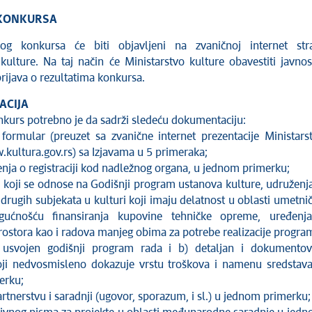
 KONKURSA
vog konkursa će biti objavljeni na zvaničnoj internet str
kulture. Na taj način će Ministarstvo kulture obavestiti javnos
rijava o rezultatima konkursa.
CIJA
onkurs potrebno je da sadrži sledeću dokumentaciju:
formular (preuzet sa zvanične internet prezentacije Ministars
.kultura.gov.rs) sa Izjavama u 5 primeraka;
enja o registraciji kod nadležnog organa, u jednom primerku;
e koji se odnose na Godišnji program ustanova kulture, udruženj
i drugih subjekata u kulturi koji imaju delatnost u oblasti umetni
ućnošću finansiranja kupovine tehničke opreme, uređenj
ostora kao i radova manjeg obima za potrebe realizacije progra
a) usvojen godišnji program rada i b) detaljan i dokumento
ji nedvosmisleno dokazuje vrstu troškova i namenu sredstav
erku;
rtnerstvu i saradnji (ugovor, sporazum, i sl.) u jednom primerku;