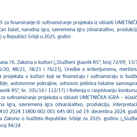
 za finansiranje ili sufinansiranje projekata iz oblasti UMETNI
an balet, narodna igra, savremena igra (stvaralaštvo, produkcij
a) u Republici Srbiji u 2025. godini
na 76. Zakona o kulturi („Službeni glasnik RS“, broj 72/09, 13/
 6/20, 48/21, 78/21 i 76/23), Uredbe o kriterijumima, merilim
 projekata u kulturi koji se finansiraju i sufinansiraju iz budž
bije, autonomne pokrajine, odnosno jedinica lokalne samoupr
asnik RS“, br. 105/16 i 112/17) i Rešenja o raspisivanju konkurs
 za sufinansiranje projekata u oblasti UMETNIČKA IGRA – klasi
na igra, savremena igra (stvaralaštvo, produkcija, interpretaci
3410 2024 11800 002 001 645 001 od 19. decembra 2024. god
a Zakono o budžetu Republike Srbije za 2025. godinu („Služb
broj 94/24