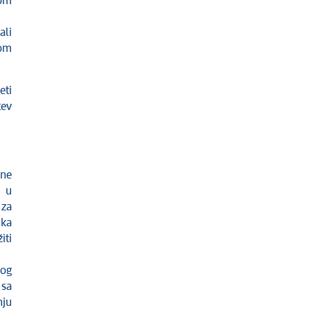
nom
ali
nom
eti
tev
ene
i u
 za
ika
iti
nog
 sa
nju