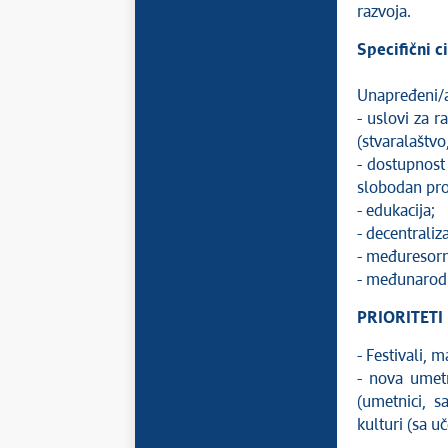
razvoja.
Specifični ci
Unapređeni/a
- uslovi za r
(stvaralaštvo,
- dostupnost
slobodan prot
- edukacija;
- decentraliza
- međuresorn
- međunarodn
PRIORITETI
- Festivali, m
- nova umetn
(umetnici, s
kulturi (sa 