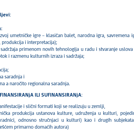
ljevi
:
:
azvoj umetničke igre – klasičan balet, narodna igra, savremena i
 produkcija i interpretacija);
 sadržaja primenom novih tehnologija u radu i stvaranje uslova
ok i razmenu kulturnih izraza i sadržaja;
cija;
a saradnja i
a a naročito regionalna saradnja.
 FINANSIRANjA ILI SUFINANSIRANjA
:
anifestacije i slični formati koji se realizuju u zemlji,
ička produkcija ustanova kulture, udruženja u kulturi, pojedi
aradnici, odnosno stručnjaci u kulturi) kao i drugih subjekat
učešćem primarno domaćih autora)