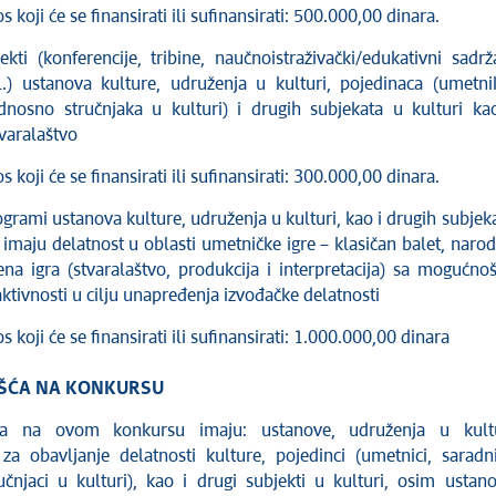
 koji će se finansirati ili sufinansirati: 500.000,00 dinara.
ekti (konferencije, tribine, naučnoistraživački/edukativni sadrža
l.) ustanova kulture, udruženja u kulturi, pojedinaca (umetni
dnosno stručnjaka u kulturi) i drugih subjekata u kulturi ka
varalaštvo
 koji će se finansirati ili sufinansirati: 300.000,00 dinara.
ogrami ustanova kulture, udruženja u kulturi, kao i drugih subjek
i imaju delatnost u oblasti umetničke igre – klasičan balet, naro
ena igra (stvaralaštvo, produkcija i interpretacija) sa mogućno
aktivnosti u cilju unapređenja izvođačke delatnosti
s koji će se finansirati ili sufinansirati: 1.000.000,00 dinara
ŠĆA NA KONKURSU
ća na ovom konkursu imaju: ustanove, udruženja u kultu
 za obavljanje delatnosti kulture, pojedinci (umetnici, saradni
čnjaci u kulturi), kao i drugi subjekti u kulturi, osim ustan