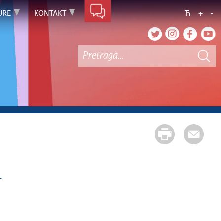
URE
KONTAKT
Ћ
+
-
.