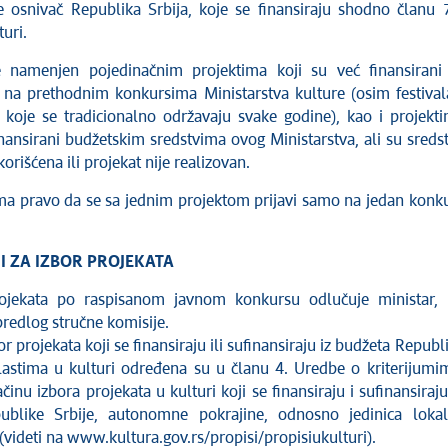
 je osnivač Republika Srbija, koje se finansiraju shodno članu 
uri.
 namenjen pojedinačnim projektima koji su već finansirani 
i na prethodnim konkursima Ministarstva kulture (osim festival
a koje se tradicionalno održavaju svake godine), kao i projekt
inansirani budžetskim sredstvima ovog Ministarstva, ali su sreds
rišćena ili projekat nije realizovan.
ma pravo da se sa jednim projektom prijavi samo na jedan konk
I ZA IZBOR PROJEKATA
ojekata po raspisanom javnom konkursu odlučuje ministar,
redlog stručne komisije.
or projekata koji se finansiraju ili sufinansiraju iz budžeta Republ
lastima u kulturi određena su u članu 4. Uredbe o kriterijumi
činu izbora projekata u kulturi koji se finansiraju i sufinansiraju
ublike Srbije, autonomne pokrajine, odnosno jedinica loka
videti na www.kultura.gov.rs/propisi/propisiukulturi).