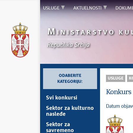
USLUGE
AKTUELNOSTI
DOKUM
M
INISTARSTVO KU
Republika Srbija
ODABERITE
USLUGE
K
KATEGORIJU:
Konkurs
Svi konkursi
Datum objav
Sektor za kulturno
nasleđe
Sektor za
savremeno