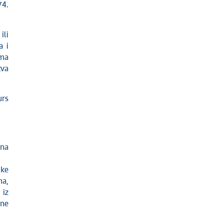
74.
ili
a i
ima
tva
urs
 na
ike
ma,
 iz
lne