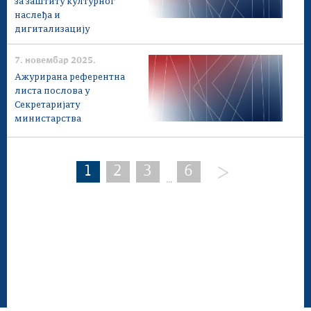
за заштиту културног
наслеђа и
дигитализацију
7. новембар 2025.
Ажурирана референтна
листа послова у
Секретаријату
министарства
1
2
3
6
...