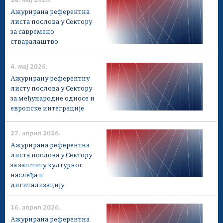
14. мај 2026.
Ажурирана референтна
листа послова у Сектору
за савремено
стваралаштво
4. мај 2026.
Ажурирану референтну
листу послова у Сектору
за међународне односе и
европске интеграције
27. април 2026.
Ажурирана референтна
листа послова у Сектору
за заштиту културног
наслеђа и
дигитализацију
16. април 2026.
Ажурирана референтна