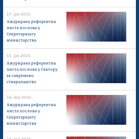
Конкурси за попуњавање положаја
17. јун 2026.
Ажурирана референтна
листа послова у
Секретаријату
министарства
11. јун 2026.
Ажурирана референтна
листа послова у Сектору
за савремено
стваралаштво
14. мај 2026.
Ажурирана референтна
листа послова у
Секретаријату
министарства