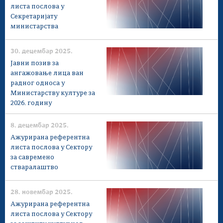
листа послова у
Секретаријату
министарства
30. децембар 2025.
Јавни позив за
ангажовање лица ван
радног односа у
Министарству културе за
2026. годину
8. децембар 2025.
Ажурирана референтна
листа послова у Сектору
за савремено
стваралаштво
28. новембар 2025.
Ажурирана референтна
листа послова у Сектору