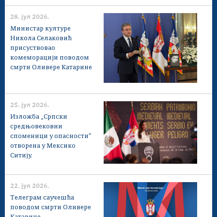
28. јул 2026.
Министар културе
Никола Селаковић
присуствовао
комеморацији поводом
смрти Оливере Катарине
25. јул 2026.
Изложба „Српски
средњовековни
споменици у опасности“
отворена у Мексико
Ситију.
22. јул 2026.
Телеграм саучешћа
поводом смрти Оливере