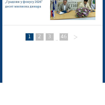
„Градови у фокусу 2026“
десет милиона динара
1
2
3
46
...