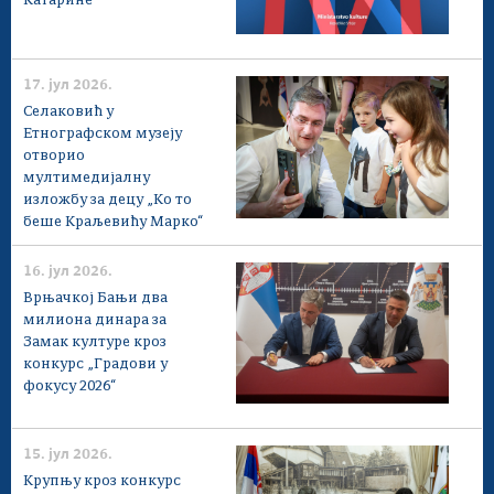
Катарине
17. јул 2026.
Селаковић у
Етнографском музеју
отворио
мултимедијалну
изложбу за децу „Ко то
беше Краљевићу Марко“
16. јул 2026.
Врњачкој Бањи два
милиона динара за
Замак културе кроз
конкурс „Градови у
фокусу 2026“
15. јул 2026.
Крупњу кроз конкурс