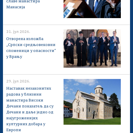
славе манастира
Манасија
31. јул 2026.
Отворена изложба
„Српски средњовековни
споменици у опасности“
у Врању
29. јул 2026.
Наставак незаконитих
радова у близини
манастира Високи
Дечани показатељ да су
Дечани и даље једно од
најугроженијих
културних добара у
Европи