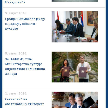
Ненадовића
5. август 2026.
Србија и Зимбабве јачају
сарадњу у области
културе
5. август 2026.
За НАФФИТ 2026.
Министарство културе
определило 17 милиона
динара
1. август 2026.
Селаковић на
обележавању ктиторске