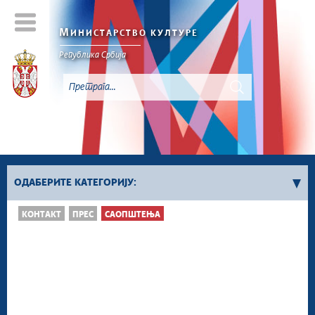
М
ИНИСТАРСТВО КУЛТУРЕ
Републикa Србијa
ОДАБЕРИТЕ КАТЕГОРИЈУ:
КОНТАКТ
ПРЕС
САОПШТЕЊА
Најаве и обавештења
Саопштења